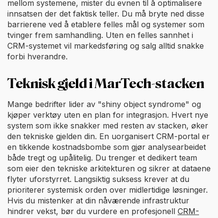
mellom systemene, mister du evnen til å optimalisere
innsatsen der det faktisk teller. Du må bryte ned disse
barrierene ved å etablere felles mål og systemer som
tvinger frem samhandling. Uten en felles sannhet i
CRM-systemet vil markedsføring og salg alltid snakke
forbi hverandre.
Teknisk gjeld i MarTech-stacken
Mange bedrifter lider av "shiny object syndrome" og
kjøper verktøy uten en plan for integrasjon. Hvert nye
system som ikke snakker med resten av stacken, øker
den tekniske gjelden din. En uorganisert CRM-portal er
en tikkende kostnadsbombe som gjør analysearbeidet
både tregt og upålitelig. Du trenger et dedikert team
som eier den tekniske arkitekturen og sikrer at dataene
flyter uforstyrret. Langsiktig suksess krever at du
prioriterer systemisk orden over midlertidige løsninger.
Hvis du mistenker at din nåværende infrastruktur
hindrer vekst, bør du vurdere en profesjonell
CRM-