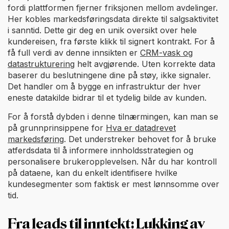
fordi plattformen fjerner friksjonen mellom avdelinger.
Her kobles markedsføringsdata direkte til salgsaktivitet
i sanntid. Dette gir deg en unik oversikt over hele
kundereisen, fra første klikk til signert kontrakt. For å
få full verdi av denne innsikten er
CRM-vask og
datastrukturering
helt avgjørende. Uten korrekte data
baserer du beslutningene dine på støy, ikke signaler.
Det handler om å bygge en infrastruktur der hver
eneste datakilde bidrar til et tydelig bilde av kunden.
For å forstå dybden i denne tilnærmingen, kan man se
på grunnprinsippene for
Hva er datadrevet
markedsføring
. Det understreker behovet for å bruke
atferdsdata til å informere innholdsstrategien og
personalisere brukeropplevelsen. Når du har kontroll
på dataene, kan du enkelt identifisere hvilke
kundesegmenter som faktisk er mest lønnsomme over
tid.
Fra leads til inntekt: Lukking av