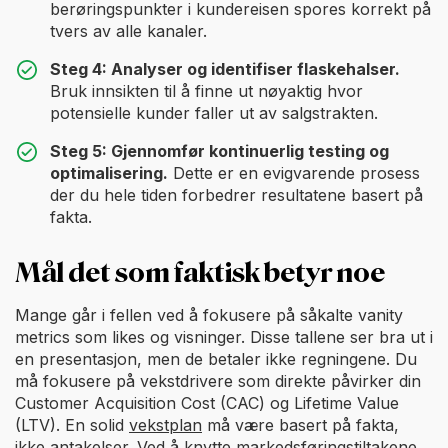
berøringspunkter i kundereisen spores korrekt på
tvers av alle kanaler.
Steg 4: Analyser og identifiser flaskehalser.
Bruk innsikten til å finne ut nøyaktig hvor
potensielle kunder faller ut av salgstrakten.
Steg 5: Gjennomfør kontinuerlig testing og
optimalisering.
Dette er en evigvarende prosess
der du hele tiden forbedrer resultatene basert på
fakta.
Mål det som faktisk betyr noe
Mange går i fellen ved å fokusere på såkalte vanity
metrics som likes og visninger. Disse tallene ser bra ut i
en presentasjon, men de betaler ikke regningene. Du
må fokusere på vekstdrivere som direkte påvirker din
Customer Acquisition Cost (CAC) og Lifetime Value
(LTV). En solid
vekstplan
må være basert på fakta,
ikke antakelser. Ved å knytte markedsføringstiltakene