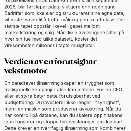
forpliktelsene i EUs Data Act trer i kraft i september
2026, blir førstepartsdata viktigere enn noen gang.
Bedrifter som ikke eier og strukturerer sine egne data,
vil miste evnen til å treffe målgruppen sin effektivt. Det
største tapet oppstår likevel i gapet mellom
markedsføring og salg. Når disse avdelingene sitter på
hver sin tue med ulike datasett, koster det
virksomheten millioner i tapte muligheter.
Verdien av en forutsigbar
vekstmotor
En datadrevet tilnærming skaper en trygghet som
tradisjonelle kampanjer aldri kan matche. For en CEO
eller et styre betyr dette forutsigbarhet ved
budsjettering. Du investerer ikke lenger i "synlighet",
men i en maskin som produserer avkastning. Når du
har kontroll på dataene, kan du skalere opp tiltakene
som fungerer og stoppe feilinvesteringer umiddelbart.
Dette krever en tverrfaglig tilnærming som kombinerer