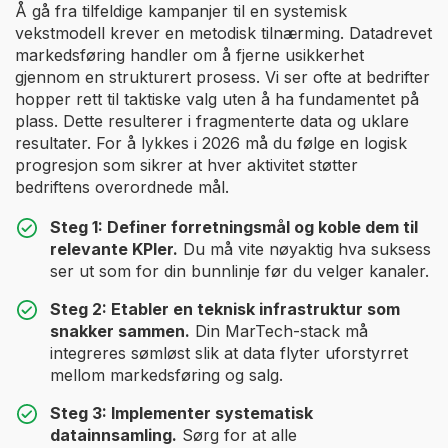
Å gå fra tilfeldige kampanjer til en systemisk
vekstmodell krever en metodisk tilnærming. Datadrevet
markedsføring handler om å fjerne usikkerhet
gjennom en strukturert prosess. Vi ser ofte at bedrifter
hopper rett til taktiske valg uten å ha fundamentet på
plass. Dette resulterer i fragmenterte data og uklare
resultater. For å lykkes i 2026 må du følge en logisk
progresjon som sikrer at hver aktivitet støtter
bedriftens overordnede mål.
Steg 1: Definer forretningsmål og koble dem til
relevante KPIer.
Du må vite nøyaktig hva suksess
ser ut som for din bunnlinje før du velger kanaler.
Steg 2: Etabler en teknisk infrastruktur som
snakker sammen.
Din MarTech-stack må
integreres sømløst slik at data flyter uforstyrret
mellom markedsføring og salg.
Steg 3: Implementer systematisk
datainnsamling.
Sørg for at alle