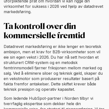
uforpliktende prat om hvordan vi kan rigge din
virksomhet for suksess i 2026 ved hjelp av datadrevet
markedsføring.
Ta kontroll over din
kommersielle fremtid
Datadrevet markedsføring er ikke lenger en teoretisk
ambisjon, men et krav for B2B-virksomheter som vil
eie sin egen vekst i 2026. Du har nå sett hvordan et
strukturert CRM-system og en metodisk
femtrinnsmodell fjerner friksjonen mellom marked og
salg. Ved å eliminere siloer og teknisk gjeld, skaper du
en vekstmotor som produserer resultater basert på
fakta fremfor antakelser. Dette skiftet krever både
teknisk presisjon og operativ kapasitet.
Som ledende HubSpot-partner i Norden tilbyr vi
tverrfaglig ekspertise som dekker hele din
kommersielle reise, fra strategi til gjennomføring. Vi tar