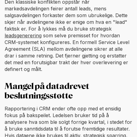
Den klassiske konflikten oppstår når
markedsavdelingen feirer antall leads, mens
salgsavdelingen forkaster dem som ubrukelige. Dette
skjer når avdelingene ikke er enige om hva en "lead"
faktisk er. For å lykkes må du bruke strategisk
leadsgenerering
som selve premisset for hvordan
CRM-systemet konfigureres. En formell Service Level
Agreement (SLA) mellom avdelingene sikrer at alle
drar i samme retning. Det fjerner gjetting og erstatter
det med en forutsigbar trakt der hver overlevering er
definert og målt.
Mangel på datadrevet
beslutningsstøtte
Rapportering i CRM ender ofte opp med et ensidig
fokus på bakspeilet. Ledelsen bruker tid på å
analysere hva som ble solgt forrige kvartal, i stedet for
å bruke sanntidsdata til å forutse fremtidige resultater.
Hvis dataene ikke brukes til aktiv, strategisk sparring,