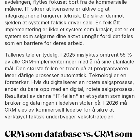
avdelingen, flyttes fokuset bort fra de kommersielle
målene. IT sikrer at lisensene er aktive og at
integrasjonene fungerer teknisk. De sikrer derimot
sjelden at systemet faktisk driver salg. En feilslått
implementering er ikke et system som krasjer; det er et
system som selgerne dine aktivt unngår fordi det føles
som en barriere for deres arbeid.
Tallenes tale er tydelig. I 2025 mislyktes omtrent 55 %
av alle CRM-implementeringer med å nå sine planlagte
mål. Den største feilen er troen på at programvaren
løser dårlige prosesser automatisk. Teknologi er en
forsterker. Hvis du digitaliserer en rotete salgsprosess,
ender du bare opp med en digital, rotete salgsprosess.
Resultatet av denne "IT-fellen" er et system som ingen
bruker og data ingen i ledelsen stoler på. I 2026 må
CRM eies av kommersiell ledelse for å sikre at
verktøyet faktisk underbygger vekststrategien.
CRM som database vs. CRM som