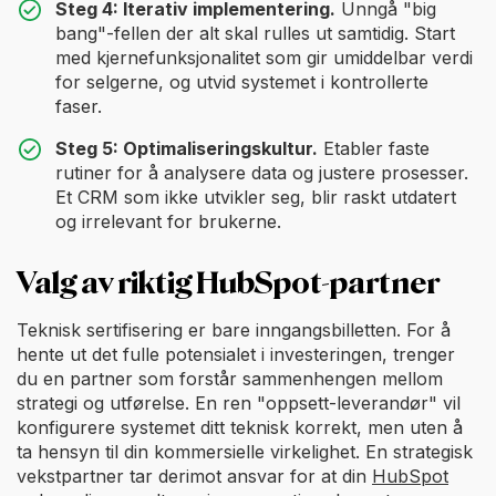
Steg 4: Iterativ implementering.
Unngå "big
bang"-fellen der alt skal rulles ut samtidig. Start
med kjernefunksjonalitet som gir umiddelbar verdi
for selgerne, og utvid systemet i kontrollerte
faser.
Steg 5: Optimaliseringskultur.
Etabler faste
rutiner for å analysere data og justere prosesser.
Et CRM som ikke utvikler seg, blir raskt utdatert
og irrelevant for brukerne.
Valg av riktig HubSpot-partner
Teknisk sertifisering er bare inngangsbilletten. For å
hente ut det fulle potensialet i investeringen, trenger
du en partner som forstår sammenhengen mellom
strategi og utførelse. En ren "oppsett-leverandør" vil
konfigurere systemet ditt teknisk korrekt, men uten å
ta hensyn til din kommersielle virkelighet. En strategisk
vekstpartner tar derimot ansvar for at din
HubSpot