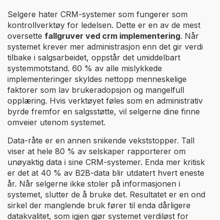
Selgere hater CRM-systemer som fungerer som
kontrollverktøy for ledelsen. Dette er en av de mest
oversette
fallgruver ved crm implementering
. Når
systemet krever mer administrasjon enn det gir verdi
tilbake i salgsarbeidet, oppstår det umiddelbart
systemmotstand. 60 % av alle mislykkede
implementeringer skyldes nettopp menneskelige
faktorer som lav brukeradopsjon og mangelfull
opplæring. Hvis verktøyet føles som en administrativ
byrde fremfor en salgsstøtte, vil selgerne dine finne
omveier utenom systemet.
Data-råte er en annen snikende vekststopper. Tall
viser at hele 80 % av selskaper rapporterer om
unøyaktig data i sine CRM-systemer. Enda mer kritisk
er det at 40 % av B2B-data blir utdatert hvert eneste
år. Når selgerne ikke stoler på informasjonen i
systemet, slutter de å bruke det. Resultatet er en ond
sirkel der manglende bruk fører til enda dårligere
datakvalitet, som igjen gjør systemet verdiløst for