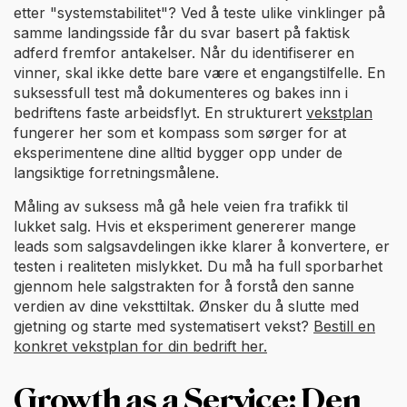
etter "systemstabilitet"? Ved å teste ulike vinklinger på
samme landingsside får du svar basert på faktisk
adferd fremfor antakelser. Når du identifiserer en
vinner, skal ikke dette bare være et engangstilfelle. En
suksessfull test må dokumenteres og bakes inn i
bedriftens faste arbeidsflyt. En strukturert
vekstplan
fungerer her som et kompass som sørger for at
eksperimentene dine alltid bygger opp under de
langsiktige forretningsmålene.
Måling av suksess må gå hele veien fra trafikk til
lukket salg. Hvis et eksperiment genererer mange
leads som salgsavdelingen ikke klarer å konvertere, er
testen i realiteten mislykket. Du må ha full sporbarhet
gjennom hele salgstrakten for å forstå den sanne
verdien av dine veksttiltak. Ønsker du å slutte med
gjetning og starte med systematisert vekst?
Bestill en
konkret vekstplan for din bedrift her.
Growth as a Service: Den