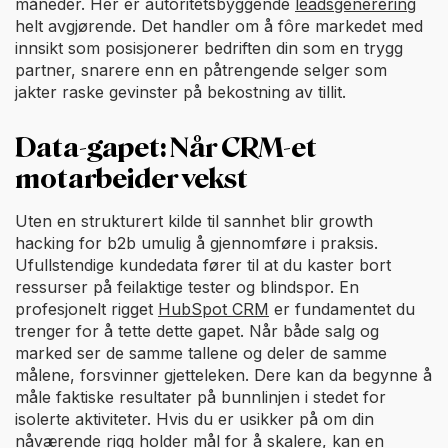
måneder. Her er autoritetsbyggende
leadsgenerering
helt avgjørende. Det handler om å fôre markedet med
innsikt som posisjonerer bedriften din som en trygg
partner, snarere enn en påtrengende selger som
jakter raske gevinster på bekostning av tillit.
Data-gapet: Når CRM-et
motarbeider vekst
Uten en strukturert kilde til sannhet blir growth
hacking for b2b umulig å gjennomføre i praksis.
Ufullstendige kundedata fører til at du kaster bort
ressurser på feilaktige tester og blindspor. En
profesjonelt rigget
HubSpot CRM
er fundamentet du
trenger for å tette dette gapet. Når både salg og
marked ser de samme tallene og deler de samme
målene, forsvinner gjetteleken. Dere kan da begynne å
måle faktiske resultater på bunnlinjen i stedet for
isolerte aktiviteter. Hvis du er usikker på om din
nåværende rigg holder mål for å skalere, kan en