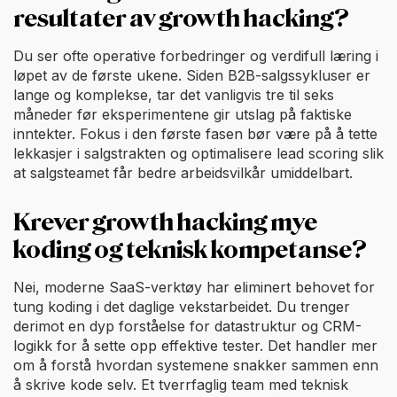
resultater av growth hacking?
Du ser ofte operative forbedringer og verdifull læring i
løpet av de første ukene. Siden B2B-salgssykluser er
lange og komplekse, tar det vanligvis tre til seks
måneder før eksperimentene gir utslag på faktiske
inntekter. Fokus i den første fasen bør være på å tette
lekkasjer i salgstrakten og optimalisere lead scoring slik
at salgsteamet får bedre arbeidsvilkår umiddelbart.
Krever growth hacking mye
koding og teknisk kompetanse?
Nei, moderne SaaS-verktøy har eliminert behovet for
tung koding i det daglige vekstarbeidet. Du trenger
derimot en dyp forståelse for datastruktur og CRM-
logikk for å sette opp effektive tester. Det handler mer
om å forstå hvordan systemene snakker sammen enn
å skrive kode selv. Et tverrfaglig team med teknisk