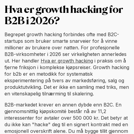
Hva er growth hacking for
B2B i 2026?
Begrepet growth hacking forbindes ofte med B2C-
startups som bruker smarte snarveier for å vinne
millioner av brukere over natten. For profesjonelle
B2B-virksomheter i 2026 ser virkeligheten annerledes
ut. Her handler
Hva er growth hacking
i praksis om å
fjerne friksjon i komplekse kjøpsreiser. Growth hacking
for b2b er en metodikk for systematisk
eksperimentering på tvers av markedsføring, salg og
produktutvikling. Det er ikke en samling med triks, men
en vitenskapelig tilnærming til skalering.
B2B-markedet krever en annen dybde enn B2C. En
gjennomsnittlig kjøpskomité består nå av 11,2
interessenter for avtaler over 500 000 kr. Det betyr at
du ikke kan "hacke" deg til en signert kontrakt med en
emosjonell overskrift alene. Du må bygge tillit gjennom