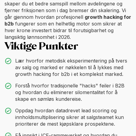
skaper du et bedre samspill mellom avdelingene og
fjerner friksjonen som i dag bremser din skalering. Vi
går gjennom hvordan profesjonell
growth hacking for
b2b
fungerer som en helhetlig motor som sikrer at
hver krone investert bidrar til forutsigbarhet og
langsiktig lønnsomhet i 2026.
Viktige Punkter
Lær hvorfor metodisk eksperimentering på tvers
av salg og marked er nøkkelen til å lykkes med
growth hacking for b2b i et komplekst marked.
Forstå hvorfor tradisjonelle "hacks" feiler i B2B
og hvordan du eliminerer silomentalitet for å
skape en sømløs kundereise.
Oppdag hvordan datadrevet lead scoring og
innholdsmultiplisering sikrer at salgsteamet kun
prioriterer de mest kjøpsklare prospektene.
Få innsikt i ICE-rammeverket og hvordan du