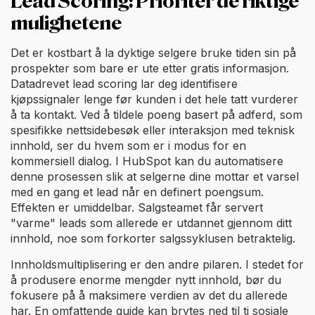
Lead Scoring: Prioriter de riktige
mulighetene
Det er kostbart å la dyktige selgere bruke tiden sin på
prospekter som bare er ute etter gratis informasjon.
Datadrevet lead scoring lar deg identifisere
kjøpssignaler lenge før kunden i det hele tatt vurderer
å ta kontakt. Ved å tildele poeng basert på adferd, som
spesifikke nettsidebesøk eller interaksjon med teknisk
innhold, ser du hvem som er i modus for en
kommersiell dialog. I HubSpot kan du automatisere
denne prosessen slik at selgerne dine mottar et varsel
med en gang et lead når en definert poengsum.
Effekten er umiddelbar. Salgsteamet får servert
"varme" leads som allerede er utdannet gjennom ditt
innhold, noe som forkorter salgssyklusen betraktelig.
Innholdsmultiplisering er den andre pilaren. I stedet for
å produsere enorme mengder nytt innhold, bør du
fokusere på å maksimere verdien av det du allerede
har. En omfattende guide kan brytes ned til ti sosiale