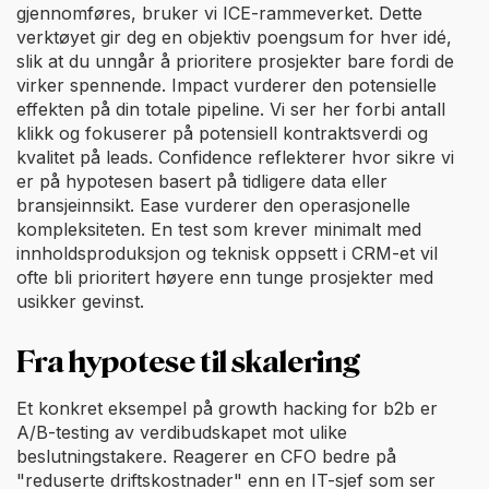
gjennomføres, bruker vi ICE-rammeverket. Dette
verktøyet gir deg en objektiv poengsum for hver idé,
slik at du unngår å prioritere prosjekter bare fordi de
virker spennende. Impact vurderer den potensielle
effekten på din totale pipeline. Vi ser her forbi antall
klikk og fokuserer på potensiell kontraktsverdi og
kvalitet på leads. Confidence reflekterer hvor sikre vi
er på hypotesen basert på tidligere data eller
bransjeinnsikt. Ease vurderer den operasjonelle
kompleksiteten. En test som krever minimalt med
innholdsproduksjon og teknisk oppsett i CRM-et vil
ofte bli prioritert høyere enn tunge prosjekter med
usikker gevinst.
Fra hypotese til skalering
Et konkret eksempel på growth hacking for b2b er
A/B-testing av verdibudskapet mot ulike
beslutningstakere. Reagerer en CFO bedre på
"reduserte driftskostnader" enn en IT-sjef som ser