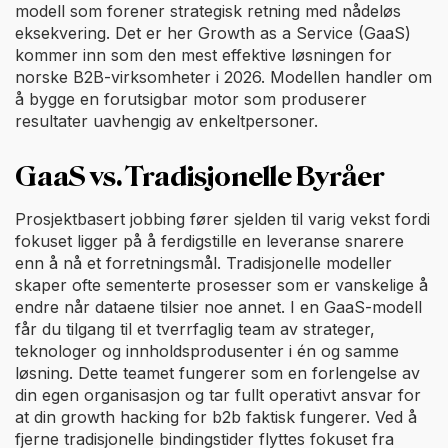
modell som forener strategisk retning med nådeløs
eksekvering. Det er her Growth as a Service (GaaS)
kommer inn som den mest effektive løsningen for
norske B2B-virksomheter i 2026. Modellen handler om
å bygge en forutsigbar motor som produserer
resultater uavhengig av enkeltpersoner.
GaaS vs. Tradisjonelle Byråer
Prosjektbasert jobbing fører sjelden til varig vekst fordi
fokuset ligger på å ferdigstille en leveranse snarere
enn å nå et forretningsmål. Tradisjonelle modeller
skaper ofte sementerte prosesser som er vanskelige å
endre når dataene tilsier noe annet. I en GaaS-modell
får du tilgang til et tverrfaglig team av strateger,
teknologer og innholdsprodusenter i én og samme
løsning. Dette teamet fungerer som en forlengelse av
din egen organisasjon og tar fullt operativt ansvar for
at din growth hacking for b2b faktisk fungerer. Ved å
fjerne tradisjonelle bindingstider flyttes fokuset fra