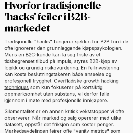
Hvorfor tradisjonelle
'hacks' feiler i B2B-
markedet
Tradisjonelle "hacks" fungerer sjelden for B2B fordi de
ofte ignorerer den grunnleggende kjøpspsykologien.
Mens en B2C-kunde kan la seg friste av et
tidsbegrenset tilbud på impuls, styres B2B-kjøp av
logikk og grundig risikovurdering. En feilinvestering
kan koste beslutningstakeren både anseelse og
profesjonell trygghet. Overfladiske
growth hacking
techniques
som kun fokuserer på kortsiktig
oppmerksomhet uten substans, vil derfor falle
igjennom i møte med profesjonelle innkjøpere.
Silomentalitet er en annen kritisk vekststopper vi ofte
observerer. Når marked og salg opererer med ulike
datasett, oppstår det friksjon som koster penger.
Markedsavdelingen feirer ofte "vanity metrics" som