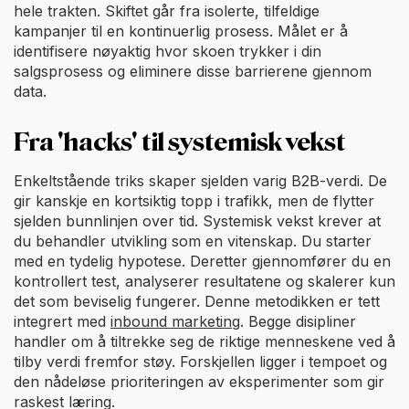
hele trakten. Skiftet går fra isolerte, tilfeldige
kampanjer til en kontinuerlig prosess. Målet er å
identifisere nøyaktig hvor skoen trykker i din
salgsprosess og eliminere disse barrierene gjennom
data.
Fra 'hacks' til systemisk vekst
Enkeltstående triks skaper sjelden varig B2B-verdi. De
gir kanskje en kortsiktig topp i trafikk, men de flytter
sjelden bunnlinjen over tid. Systemisk vekst krever at
du behandler utvikling som en vitenskap. Du starter
med en tydelig hypotese. Deretter gjennomfører du en
kontrollert test, analyserer resultatene og skalerer kun
det som beviselig fungerer. Denne metodikken er tett
integrert med
inbound marketing
. Begge disipliner
handler om å tiltrekke seg de riktige menneskene ved å
tilby verdi fremfor støy. Forskjellen ligger i tempoet og
den nådeløse prioriteringen av eksperimenter som gir
raskest læring.