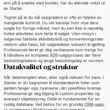
enn på å snakke med kunder, har du allerede vokst ut
av Starter.
Tegnet på at du må oppgradere er ofte en følelse av
manglende kontroll. Du vet kanskje hvor mye dere
solgte for forrige måned, men du kan ikke si nøyaktig
hvilke aktiviteter som førte til salget. Uten innsyn i
selgernes faktiske aktivitetsnivå og konverteringsrater
mellom ulike faser, blir salgsledelse redusert til gjetting.
Professional-tieret gir deg verktøyene som trengs for
å håndtere en kompleks B2B-salgsprosess der flere
beslutningstakere og lange beslutningsløp er normen.
Datakvalitet og struktur
Når datamengden øker, øker også risikoen for kaos. I
Starter er du begrenset til standardiserte felter som
sjelden fanger opp nyansene i din spesifikke bransje.
Professional gir deg tilgang til custom properties og
avansert objektstyring. Dette er fundamentet for en
ryddig database. Ved behov for en grundig
CRM-vask
,
er verktøyene i Professional-versjonen helt