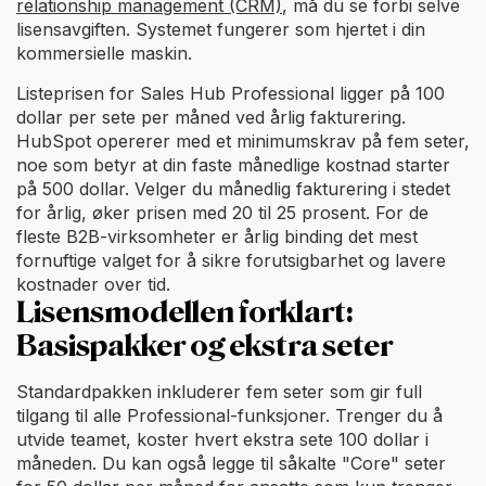
relationship management (CRM)
, må du se forbi selve
lisensavgiften. Systemet fungerer som hjertet i din
kommersielle maskin.
Listeprisen for Sales Hub Professional ligger på 100
dollar per sete per måned ved årlig fakturering.
HubSpot opererer med et minimumskrav på fem seter,
noe som betyr at din faste månedlige kostnad starter
på 500 dollar. Velger du månedlig fakturering i stedet
for årlig, øker prisen med 20 til 25 prosent. For de
fleste B2B-virksomheter er årlig binding det mest
fornuftige valget for å sikre forutsigbarhet og lavere
kostnader over tid.
Lisensmodellen forklart:
Basispakker og ekstra seter
Standardpakken inkluderer fem seter som gir full
tilgang til alle Professional-funksjoner. Trenger du å
utvide teamet, koster hvert ekstra sete 100 dollar i
måneden. Du kan også legge til såkalte "Core" seter