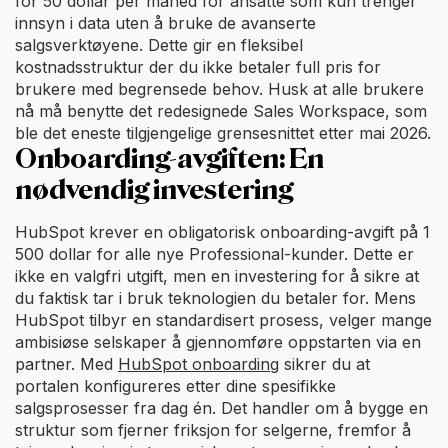
for 50 dollar per måned for ansatte som kun trenger
innsyn i data uten å bruke de avanserte
salgsverktøyene. Dette gir en fleksibel
kostnadsstruktur der du ikke betaler full pris for
brukere med begrensede behov. Husk at alle brukere
nå må benytte det redesignede Sales Workspace, som
ble det eneste tilgjengelige grensesnittet etter mai 2026.
Onboarding-avgiften: En
nødvendig investering
HubSpot krever en obligatorisk onboarding-avgift på 1
500 dollar for alle nye Professional-kunder. Dette er
ikke en valgfri utgift, men en investering for å sikre at
du faktisk tar i bruk teknologien du betaler for. Mens
HubSpot tilbyr en standardisert prosess, velger mange
ambisiøse selskaper å gjennomføre oppstarten via en
partner. Med
HubSpot onboarding
sikrer du at
portalen konfigureres etter dine spesifikke
salgsprosesser fra dag én. Det handler om å bygge en
struktur som fjerner friksjon for selgerne, fremfor å