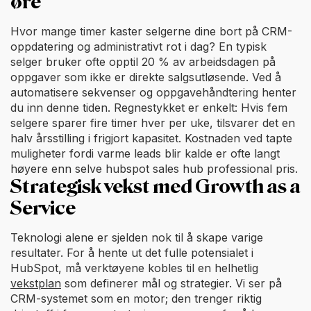
øre
Hvor mange timer kaster selgerne dine bort på CRM-
oppdatering og administrativt rot i dag? En typisk
selger bruker ofte opptil 20 % av arbeidsdagen på
oppgaver som ikke er direkte salgsutløsende. Ved å
automatisere sekvenser og oppgavehåndtering henter
du inn denne tiden. Regnestykket er enkelt: Hvis fem
selgere sparer fire timer hver per uke, tilsvarer det en
halv årsstilling i frigjort kapasitet. Kostnaden ved tapte
muligheter fordi varme leads blir kalde er ofte langt
høyere enn selve hubspot sales hub professional pris.
Strategisk vekst med Growth as a
Service
Teknologi alene er sjelden nok til å skape varige
resultater. For å hente ut det fulle potensialet i
HubSpot, må verktøyene kobles til en helhetlig
vekstplan
som definerer mål og strategier. Vi ser på
CRM-systemet som en motor; den trenger riktig