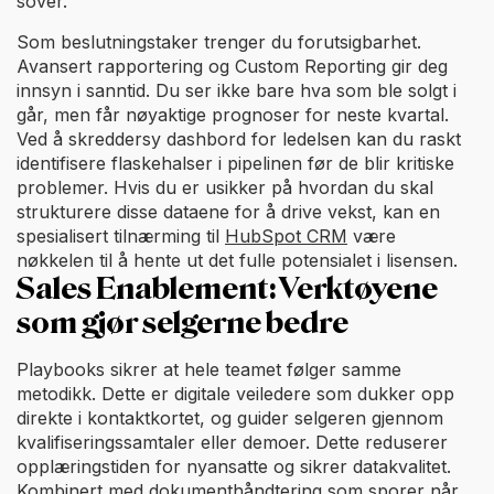
sover.
Som beslutningstaker trenger du forutsigbarhet.
Avansert rapportering og Custom Reporting gir deg
innsyn i sanntid. Du ser ikke bare hva som ble solgt i
går, men får nøyaktige prognoser for neste kvartal.
Ved å skreddersy dashbord for ledelsen kan du raskt
identifisere flaskehalser i pipelinen før de blir kritiske
problemer. Hvis du er usikker på hvordan du skal
strukturere disse dataene for å drive vekst, kan en
spesialisert tilnærming til
HubSpot CRM
være
nøkkelen til å hente ut det fulle potensialet i lisensen.
Sales Enablement: Verktøyene
som gjør selgerne bedre
Playbooks sikrer at hele teamet følger samme
metodikk. Dette er digitale veiledere som dukker opp
direkte i kontaktkortet, og guider selgeren gjennom
kvalifiseringssamtaler eller demoer. Dette reduserer
opplæringstiden for nyansatte og sikrer datakvalitet.
Kombinert med dokumenthåndtering som sporer når