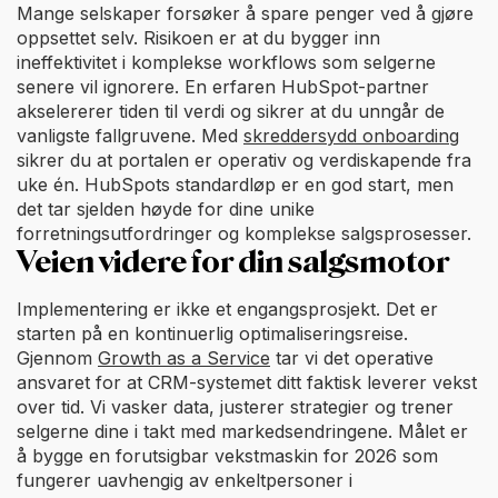
Mange selskaper forsøker å spare penger ved å gjøre
oppsettet selv. Risikoen er at du bygger inn
ineffektivitet i komplekse workflows som selgerne
senere vil ignorere. En erfaren HubSpot-partner
akselererer tiden til verdi og sikrer at du unngår de
vanligste fallgruvene. Med
skreddersydd onboarding
sikrer du at portalen er operativ og verdiskapende fra
uke én. HubSpots standardløp er en god start, men
det tar sjelden høyde for dine unike
forretningsutfordringer og komplekse salgsprosesser.
Veien videre for din salgsmotor
Implementering er ikke et engangsprosjekt. Det er
starten på en kontinuerlig optimaliseringsreise.
Gjennom
Growth as a Service
tar vi det operative
ansvaret for at CRM-systemet ditt faktisk leverer vekst
over tid. Vi vasker data, justerer strategier og trener
selgerne dine i takt med markedsendringene. Målet er
å bygge en forutsigbar vekstmaskin for 2026 som
fungerer uavhengig av enkeltpersoner i