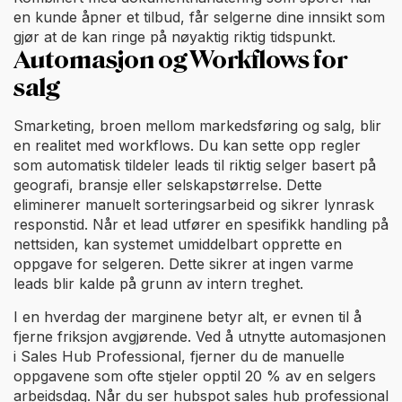
en kunde åpner et tilbud, får selgerne dine innsikt som
gjør at de kan ringe på nøyaktig riktig tidspunkt.
Automasjon og Workflows for
salg
Smarketing, broen mellom markedsføring og salg, blir
en realitet med workflows. Du kan sette opp regler
som automatisk tildeler leads til riktig selger basert på
geografi, bransje eller selskapstørrelse. Dette
eliminerer manuelt sorteringsarbeid og sikrer lynrask
responstid. Når et lead utfører en spesifikk handling på
nettsiden, kan systemet umiddelbart opprette en
oppgave for selgeren. Dette sikrer at ingen varme
leads blir kalde på grunn av intern treghet.
I en hverdag der marginene betyr alt, er evnen til å
fjerne friksjon avgjørende. Ved å utnytte automasjonen
i Sales Hub Professional, fjerner du de manuelle
oppgavene som ofte stjeler opptil 20 % av en selgers
arbeidsdag. Når du ser hubspot sales hub professional