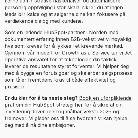
fjerne administrative flaskehalser og automatisere
personlig oppfølging i stor skala; sikrer du at ingen
leads blir kalde og at selgerne dine kan fokusere på
verdiøkende dialog med kundene.
Som en ledende HubSpot-partner i Norden med
dokumentert erfaring innen B2B-vekst; vet vi nøyaktig
hva som kreves for å lykkes i et krevende marked.
Gjennom vår modell for Growth as a Service tar vi det
operative ansvaret for at teknologien din faktisk
leverer de resultatene styret forventer. Vi hjelper deg
med å bygge en forutsigbar og skalerbar salgsprosess
som tåler fremtidens krav til både effektivitet og
presisjon.
Er du klar for å ta neste steg?
Book en uforpliktende
prat om din HubSpot-strategi her
for å sikre at din
investering driver reell og målbar vekst i 2026 og
fremover. Vi gleder oss til å se hvordan vi kan hjelpe
deg med å nå dine ambisjoner.