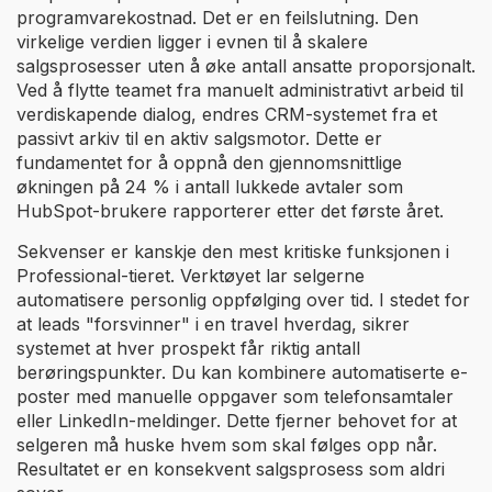
programvarekostnad. Det er en feilslutning. Den
virkelige verdien ligger i evnen til å skalere
salgsprosesser uten å øke antall ansatte proporsjonalt.
Ved å flytte teamet fra manuelt administrativt arbeid til
verdiskapende dialog, endres CRM-systemet fra et
passivt arkiv til en aktiv salgsmotor. Dette er
fundamentet for å oppnå den gjennomsnittlige
økningen på 24 % i antall lukkede avtaler som
HubSpot-brukere rapporterer etter det første året.
Sekvenser er kanskje den mest kritiske funksjonen i
Professional-tieret. Verktøyet lar selgerne
automatisere personlig oppfølging over tid. I stedet for
at leads "forsvinner" i en travel hverdag, sikrer
systemet at hver prospekt får riktig antall
berøringspunkter. Du kan kombinere automatiserte e-
poster med manuelle oppgaver som telefonsamtaler
eller LinkedIn-meldinger. Dette fjerner behovet for at
selgeren må huske hvem som skal følges opp når.
Resultatet er en konsekvent salgsprosess som aldri