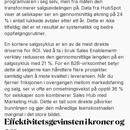
programvaren i seg selv, men fra måten den
transformerer salgsavdelingen på. Data fra HubSpot
viser at selskaper ser en gjennomsnittlig økning på 24
% i antall lukkede avtaler etter ett år. Dette er ikke
tilfeldig; det er et resultat av systematikk og bedre
oppfølgingsrutiner.
En kortere salgssyklus er en av de mest direkte
driverne for ROI. Ved å ta i bruk Sales Enablement-
verktøy reduseres den gjennomsnittlige lengden på en
salgssyklus med 21 %. For en B2B-virksomhet betyr
dette at selgerne kan håndtere flere prosjekter
samtidig uten å miste kvalitet i leveransen. Når du
fjerner friksjonen i overgangen mellom markedsføring
og salg, ser vi ofte en omsetningsvekst på opptil 36 %
for selskaper som kombinerer Sales Hub med
Marketing Hub. Dette er tall som direkte påvirker
bunnlinjen og gjør den månedlige lisenskostnaden
marginal i det store bildet.
Effektivitetsgevinsten i kroner og