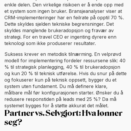
enkle delen. Den virkelige risikoen er å ende opp med
et system som ingen bruker. Bransjeanalyser viser at
CRM-implementeringer har en feilrate på opptil 70 %.
Dette skyldes sjelden tekniske begrensninger. Det
skyldes manglende brukeradopsjon og fravær av
strategi. For en travel CEO er ingenting dyrere enn
teknologi som ikke produserer resultater.
Suksess krever en metodisk tilnærming. En velprøvd
modell for implementering fordeler ressursene slik: 40
% til strategisk planlegging, 40 % til brukeradopsjon
og kun 20 % til teknisk utførelse. Hvis du snur på dette
og fokuserer kun på teknisk oppsett, bygger du et
system uten fundament. Du må definere klare,
målbare mål før konfigurasjonen starter. Ønsker du å
redusere responstiden på leads med 25 %? Da må
systemet bygges for å støtte akkurat det målet.
Partner vs. Selvgjort: Hva lønner
seg?