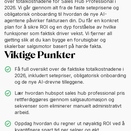
over totalkostnadene for Sales Hub Professional i
2026. Vi går gjennom alt fra de faste seteprisene og
obligatorisk onboarding til hvordan de nye AI-
agentene påvirker fakturaen din. Du får en konkret
plan for å sikre ROI og en dyp forståelse av hvilke
funksjoner som faktisk driver vekst. Vi fjerner all
gjetting slik at du kan bygge en forutsigbar og
skalerbar salgsmotor basert på harde fakta.
Viktige Punkter
Få full oversikt over de faktiske totalkostnadene i
2026, inkludert setepriser, obligatorisk onboarding
og de nye AI-drevne tilleggene.
Lær hvordan hubspot sales hub professional pris
rettferdiggjøres gjennom salgsautomasjon og
sekvenser som eliminerer manuelt administrativt
arbeid.
Oppdag hvordan du regner ut nøyaktig ROI ved å
kvantifisere spart tid per selger og økt