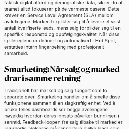
faktisk digital atferd og demografiske data, sikrer du at
teamet alltid fokuserer på de varmeste casene. Dette
krever en Service Level Agreement (SLA) mellom
avdelingene. Marked forplikter seg til å levere et visst
antall kvalifiserte leads, mens salg forplikter seg til en
spesifikk responstid og oppfølgingskvalitet. Når disse
spillereglene er definert og automatisert i HubSpot,
erstattes intern fingerpeking med profesjonelt
samarbeid.
Smarketing: Når salg og marked
drar i samme retning
Tradisjonelt har marked og salg fungert som to
separate øyer. Smarketing handler om å smelte disse
funksjonene sammen til én slagkraftig enhet. Ved å
bruke felles dashboards ser begge avdelingene
nøyaktig hvordan deres innsats påvirker bunnlinjen i
sanntid. Feedback-loopen fra salg tilbake til marked er
uvurderlig. Selgerne må rapportere hvilke leads som