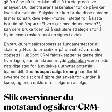
gå fra å se på historiske tall til å foreta prediktive
analyser. Du identifiserer flaskehalser før de påvirker
kvartalsresultatet. Salgsledere kan bruke disse dataene
til mer konstruktive 1-til-1-møter. I stedet for å kaste
bort tid på å spørre "hva skjer med denne casen?",
kan dere bruke tiden på å diskutere strategien for å
flytte casen raskere mot en signert avtale.
En strukturert salgsprosess er fundamentet for all
skalering. Hvis du er usikker på om ditt nåværende
oppsett i
HubSpot CRM
faktisk støtter selgerne dine i
hverdagen, kan en skreddersydd
vekstplan
være neste
naturlige steg for å avdekke uutnyttet potensial i
teamet ditt. God
hubspot salgstrening
handler til
syvende og sist om å gjøre det enkelt for kunden å
kjøpe, og enda enklere for selgeren å selge.
Slik overvinner du
motstand og sikrer CRM-