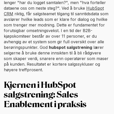
lenger "har du logget samtalen?", men "hva forteller
dataene oss om neste steg?". Ved å bruke
HubSpot
CRM
riktig, får salgsteamet tilgang til sanntidsdata som
avslører hvilke leads som er klare for dialog og hvilke
som trenger mer modning. Dette er fundamentet for
forutsigbar omsetningsvekst. I en tid der B2B-
kjøpskomiteer består av over 11 personer, er du
avhengig av et system som gir full oversikt over alle
berøringspunkter. God
hubspot salgstrening
lærer
selgerne å bruke denne innsikten til å bli rådgivere
som skaper verdi, snarere enn operatører som maser
på kunden. Resultatet er kortere salgssykluser og
høyere treffprosent.
Kjernen i HubSpot
salgstrening: Sales
Enablement i praksis