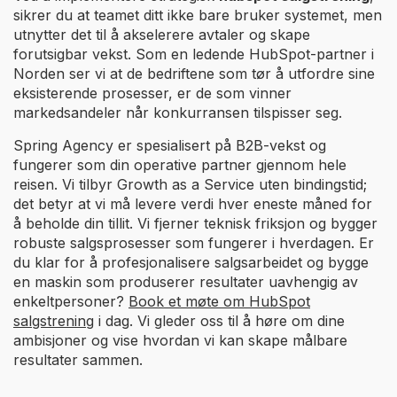
sikrer du at teamet ditt ikke bare bruker systemet, men
utnytter det til å akselerere avtaler og skape
forutsigbar vekst. Som en ledende HubSpot-partner i
Norden ser vi at de bedriftene som tør å utfordre sine
eksisterende prosesser, er de som vinner
markedsandeler når konkurransen tilspisser seg.
Spring Agency er spesialisert på B2B-vekst og
fungerer som din operative partner gjennom hele
reisen. Vi tilbyr Growth as a Service uten bindingstid;
det betyr at vi må levere verdi hver eneste måned for
å beholde din tillit. Vi fjerner teknisk friksjon og bygger
robuste salgsprosesser som fungerer i hverdagen. Er
du klar for å profesjonalisere salgsarbeidet og bygge
en maskin som produserer resultater uavhengig av
enkeltpersoner?
Book et møte om HubSpot
salgstrening
i dag. Vi gleder oss til å høre om dine
ambisjoner og vise hvordan vi kan skape målbare
resultater sammen.