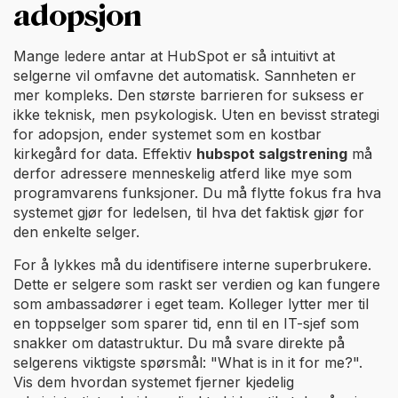
adopsjon
Mange ledere antar at HubSpot er så intuitivt at
selgerne vil omfavne det automatisk. Sannheten er
mer kompleks. Den største barrieren for suksess er
ikke teknisk, men psykologisk. Uten en bevisst strategi
for adopsjon, ender systemet som en kostbar
kirkegård for data. Effektiv
hubspot salgstrening
må
derfor adressere menneskelig atferd like mye som
programvarens funksjoner. Du må flytte fokus fra hva
systemet gjør for ledelsen, til hva det faktisk gjør for
den enkelte selger.
For å lykkes må du identifisere interne superbrukere.
Dette er selgere som raskt ser verdien og kan fungere
som ambassadører i eget team. Kolleger lytter mer til
en toppselger som sparer tid, enn til en IT-sjef som
snakker om datastruktur. Du må svare direkte på
selgerens viktigste spørsmål: "What is in it for me?".
Vis dem hvordan systemet fjerner kjedelig