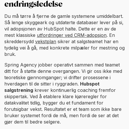
endringsledelse
Du må tørre å fjerne de gamle systemene umiddelbart.
Så lenge skyggeark og utdaterte databaser lever på si,
vil adopsjonen av HubSpot halte. Dette er en av de
mest klassiske
utfordringer ved CRM-adopsjon
. En
skreddersydd
vekstplan
sikrer at salgsteamet har en
tydelig vei å gå, med konkrete milpæler for mestring og
bruk.
Spring Agency jobber operativt sammen med teamet
ditt for å støtte denne overgangen. Vi gir oss ikke med
teoretiske gjennomganger; vi drifter prosessene i
hverdagen til de sitter i ryggraden.
Hubspot
salgstrening
krever kontinuerlig coaching fremfor
skippertak. Ved å etablere klare kjøreregler for
datakvalitet tidlig, bygger du et fundament for
forutsigbar vekst. Resultatet er et team som ikke bare
bruker systemet fordi de må, men fordi de ser at det
gjør dem til bedre selgere.