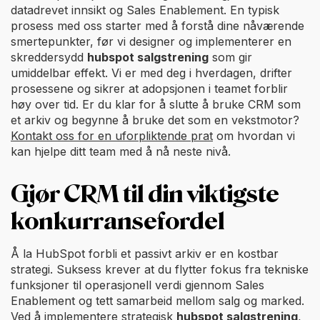
datadrevet innsikt og Sales Enablement. En typisk
prosess med oss starter med å forstå dine nåværende
smertepunkter, før vi designer og implementerer en
skreddersydd
hubspot salgstrening
som gir
umiddelbar effekt. Vi er med deg i hverdagen, drifter
prosessene og sikrer at adopsjonen i teamet forblir
høy over tid. Er du klar for å slutte å bruke CRM som
et arkiv og begynne å bruke det som en vekstmotor?
Kontakt oss for en uforpliktende prat
om hvordan vi
kan hjelpe ditt team med å nå neste nivå.
Gjør CRM til din viktigste
konkurransefordel
Å la HubSpot forbli et passivt arkiv er en kostbar
strategi. Suksess krever at du flytter fokus fra tekniske
funksjoner til operasjonell verdi gjennom Sales
Enablement og tett samarbeid mellom salg og marked.
Ved å implementere strategisk
hubspot salgstrening
,