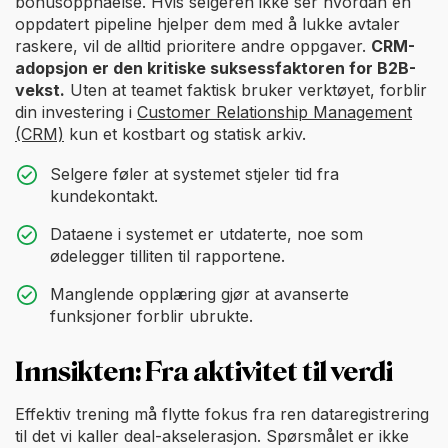
bonusoppnåelse. Hvis selgeren ikke ser hvordan en
oppdatert pipeline hjelper dem med å lukke avtaler
raskere, vil de alltid prioritere andre oppgaver.
CRM-
adopsjon er den kritiske suksessfaktoren for B2B-
vekst.
Uten at teamet faktisk bruker verktøyet, forblir
din investering i
Customer Relationship Management
(CRM)
kun et kostbart og statisk arkiv.
Selgere føler at systemet stjeler tid fra
kundekontakt.
Dataene i systemet er utdaterte, noe som
ødelegger tilliten til rapportene.
Manglende opplæring gjør at avanserte
funksjoner forblir ubrukte.
Innsikten: Fra aktivitet til verdi
Effektiv trening må flytte fokus fra ren dataregistrering
til det vi kaller deal-akselerasjon. Spørsmålet er ikke