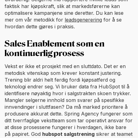
faktisk har kjøpskraft, slik at markedsførerne kan
optimalisere kampanjene sine deretter. Du kan lese
mer om vår metodikk for
leadsgenerering
for å se
hvordan dette gjøres i praksis.
Sales Enablement som en
kontinuerlig prosess
Vekst er ikke et prosjekt med en sluttdato. Det er en
metodisk vitenskap som krever konstant justering.
Trening blir aldri helt ferdig fordi kjøpsatferd og
teknologi endrer seg. Vi bruker data fra HubSpot til å
identifisere nøyaktig hvor i salgstrakten skoen trykker.
Mangler selgerne innhold som svarer på spesifikke
innvendinger i sluttfasen? Da må marked prioritere å
produsere akkurat dette. Spring Agency fungerer som
ditt tverrfaglige vekstteam som tar operativt ansvar for
at disse prosessene fungerer i hverdagen, ikke bare
på papiret. God
hubspot salgstrening
sikrer at teamet