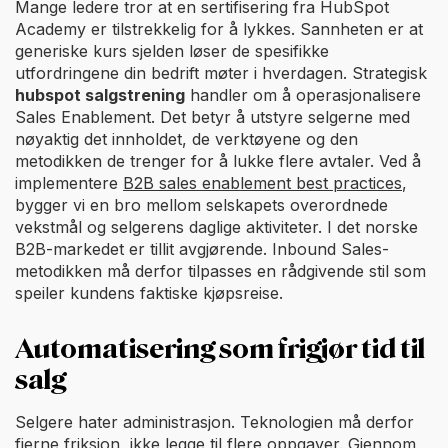
Mange ledere tror at en sertifisering fra HubSpot
Academy er tilstrekkelig for å lykkes. Sannheten er at
generiske kurs sjelden løser de spesifikke
utfordringene din bedrift møter i hverdagen. Strategisk
hubspot salgstrening
handler om å operasjonalisere
Sales Enablement. Det betyr å utstyre selgerne med
nøyaktig det innholdet, de verktøyene og den
metodikken de trenger for å lukke flere avtaler. Ved å
implementere
B2B sales enablement best practices
,
bygger vi en bro mellom selskapets overordnede
vekstmål og selgerens daglige aktiviteter. I det norske
B2B-markedet er tillit avgjørende. Inbound Sales-
metodikken må derfor tilpasses en rådgivende stil som
speiler kundens faktiske kjøpsreise.
Automatisering som frigjør tid til
salg
Selgere hater administrasjon. Teknologien må derfor
fjerne friksjon, ikke legge til flere oppgaver. Gjennom