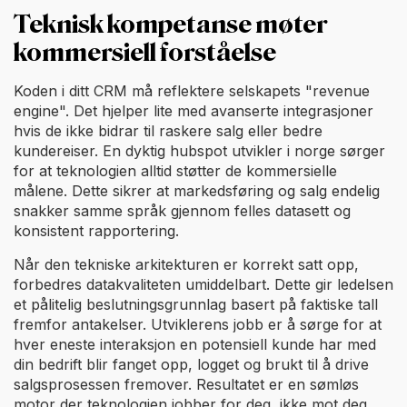
Teknisk kompetanse møter
kommersiell forståelse
Koden i ditt CRM må reflektere selskapets "revenue
engine". Det hjelper lite med avanserte integrasjoner
hvis de ikke bidrar til raskere salg eller bedre
kundereiser. En dyktig hubspot utvikler i norge sørger
for at teknologien alltid støtter de kommersielle
målene. Dette sikrer at markedsføring og salg endelig
snakker samme språk gjennom felles datasett og
konsistent rapportering.
Når den tekniske arkitekturen er korrekt satt opp,
forbedres datakvaliteten umiddelbart. Dette gir ledelsen
et pålitelig beslutningsgrunnlag basert på faktiske tall
fremfor antakelser. Utviklerens jobb er å sørge for at
hver eneste interaksjon en potensiell kunde har med
din bedrift blir fanget opp, logget og brukt til å drive
salgsprosessen fremover. Resultatet er en sømløs
motor der teknologien jobber for deg, ikke mot deg.