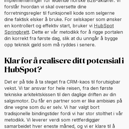
implementeringer for ledende norske B2B-aktører. Vi
forstår hvordan vi skal oversette dine
forretningsregler til funksjonell kode som selgerne
dine faktisk elsker å bruke. For selskaper som ønsker
en kontrollert og effektiv start, bruker vi
HubSpot
Springbrett
. Dette er vår metodikk for å rigge portalen
din korrekt fra første dag, slik at du unngår å bygge
opp teknisk gjeld som må ryddes i senere.
Klar for å realisere ditt potensial i
HubSpot?
Det er på tide å ta steget fra CRM-kaos til forutsigbar
vekst. Vi tar ansvar for hele reisen, fra den første
tekniske arkitektskissen til den daglige driften av din
salgsmotor. Du får en partner som er like ambisiøs på
dine vegne som du er selv. Vi har valgt bort
tradisjonelle bindingstider fordi vi har stor stolthet i vår
metodikk. Vi leverer verdi som rettferdiggjør
samarbeidet hver eneste måned, og vi er klare til å