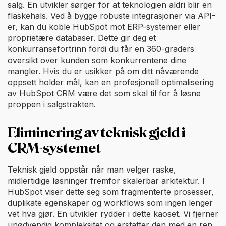
salg. En utvikler sørger for at teknologien aldri blir en
flaskehals. Ved å bygge robuste integrasjoner via API-
er, kan du koble HubSpot mot ERP-systemer eller
proprietære databaser. Dette gir deg et
konkurransefortrinn fordi du får en 360-graders
oversikt over kunden som konkurrentene dine
mangler. Hvis du er usikker på om ditt nåværende
oppsett holder mål, kan en profesjonell
optimalisering
av HubSpot CRM
være det som skal til for å løsne
proppen i salgstrakten.
Eliminering av teknisk gjeld i
CRM-systemet
Teknisk gjeld oppstår når man velger raske,
midlertidige løsninger fremfor skalerbar arkitektur. I
HubSpot viser dette seg som fragmenterte prosesser,
duplikate egenskaper og workflows som ingen lenger
vet hva gjør. En utvikler rydder i dette kaoset. Vi fjerner
unødvendig kompleksitet og erstatter den med en ren,