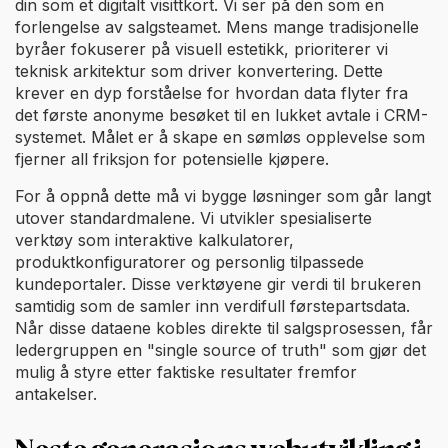
din som et digitalt visittkort. Vi ser på den som en
forlengelse av salgsteamet. Mens mange tradisjonelle
byråer fokuserer på visuell estetikk, prioriterer vi
teknisk arkitektur som driver konvertering. Dette
krever en dyp forståelse for hvordan data flyter fra
det første anonyme besøket til en lukket avtale i CRM-
systemet. Målet er å skape en sømløs opplevelse som
fjerner all friksjon for potensielle kjøpere.
For å oppnå dette må vi bygge løsninger som går langt
utover standardmalene. Vi utvikler spesialiserte
verktøy som interaktive kalkulatorer,
produktkonfiguratorer og personlig tilpassede
kundeportaler. Disse verktøyene gir verdi til brukeren
samtidig som de samler inn verdifull førstepartsdata.
Når disse dataene kobles direkte til salgsprosessen, får
ledergruppen en "single source of truth" som gjør det
mulig å styre etter faktiske resultater fremfor
antakelser.