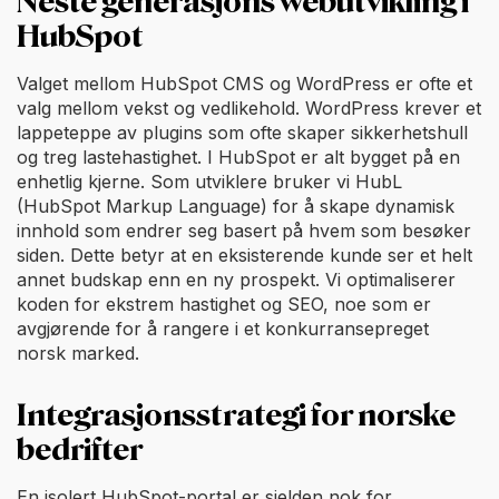
Neste generasjons webutvikling i
HubSpot
Valget mellom HubSpot CMS og WordPress er ofte et
valg mellom vekst og vedlikehold. WordPress krever et
lappeteppe av plugins som ofte skaper sikkerhetshull
og treg lastehastighet. I HubSpot er alt bygget på en
enhetlig kjerne. Som utviklere bruker vi HubL
(HubSpot Markup Language) for å skape dynamisk
innhold som endrer seg basert på hvem som besøker
siden. Dette betyr at en eksisterende kunde ser et helt
annet budskap enn en ny prospekt. Vi optimaliserer
koden for ekstrem hastighet og SEO, noe som er
avgjørende for å rangere i et konkurransepreget
norsk marked.
Integrasjonsstrategi for norske
bedrifter
En isolert HubSpot-portal er sjelden nok for