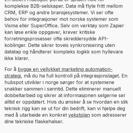
komplekse B2B-selskaper. Data må flyte fritt mellom
CRM, ERP og andre bransjesystemer. Vi ser ofte
behov for integrasjoner mot norske systemer som
Visma eller SuperOffice. Selv om verktøy som Zapier
kan løse enkle oppgaver, krever kritiske
forretningsprosesser ofte skreddersydde API-
koblinger. Dette sikrer toveis synkronisering uten
datatap og håndterer kompleks logikk som hyllevare
ikke klarer.
For å
bygge en vellykket marketing automation-
strategi
, må du ha full kontroll på integrasjonslaget. En
hubspot utvikler i norge sørger for at systemene
snakker sammen i sanntid. Dette eliminerer manuelt
dobbeltarbeid og sikrer at informasjonen selgerne ser
alltid er oppdatert. Hvis du ønsker å se hvordan en slik
teknisk rigg kan se ut for din bedrift, kan vi hjelpe deg
med å utarbeide en konkret
vekstplan
som adresserer
dine tekniske flaskehalser.