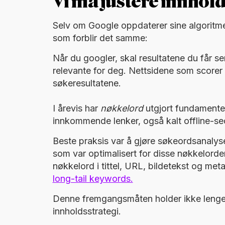
Vi må justere innhol
Selv om Google oppdaterer sine algoritme
som forblir det samme:
Når du googler, skal resultatene du får se
relevante for deg. Nettsidene som scorer h
søkeresultatene.
I årevis har
nøkkelord
utgjort fundamentet 
innkommende lenker, også kalt offline-se
Beste praksis var å gjøre søkeordsanalys
som var optimalisert for disse nøkkelord
nøkkelord i tittel, URL, bildetekst og met
long-tail keywords.
Denne fremgangsmåten holder ikke lenger. 
innholdsstrategi.