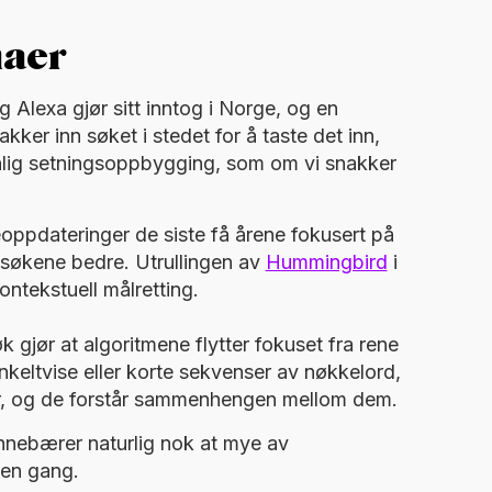
maer
g Alexa gjør sitt inntog i Norge, og en
akker inn søket i stedet for å taste det inn,
vanlig setningsoppbygging, som om vi snakker
oppdateringer de siste få årene fokusert på
 søkene bedre. Utrullingen av
Hummingbird
i
ontekstuell målretting.
jør at algoritmene flytter fokuset fra rene
enkeltvise eller korte sekvenser av nøkkelord,
er, og de forstår sammenhengen mellom dem.
innebærer naturlig nok at mye av
en gang.