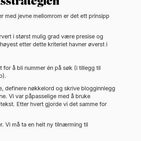
dsstrategien
r med jevne mellomrom er det ett prinsipp
rvert i størst mulig grad være presise og
øyest etter dette kriteriet havner øverst i
for å bli nummer én på søk (i tillegg til
o).
e, definere nøkkelord og skrive blogginnlegg
ene. Vi var påpasselige med å bruke
atekst. Etter hvert gjorde vi det samme for
Vi må ta en helt ny tilnærming til