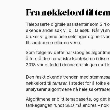
Fra nøkkelord til te
Talebaserte digitale assistenter som Siri o
økende andel søk vil bli talesøk. Når vi sn
bruker vi gjerne hele setninger og helt 
til samboeren eller en venn.
Som følge av dette har Googles algoritme
å forstå den tematiske konteksten i disse
2013 var et ledd i denne dreiningen mot k
Den raskt økende trenden med stemmesøk g
nøkkelord til
temaer.
I stedet for å tolke 
analyserer algoritmene nå hele søkefras
Algoritmene er blitt temabaserte, og det 
tankegangen rundt SEO må endres – nok 