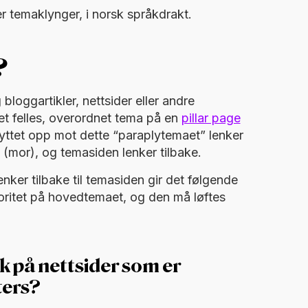
er temaklynger, i norsk språkdrakt.
?
 bloggartikler, nettsider eller andre
t felles, overordnet tema på en
pillar page
yttet opp mot dette “paraplytemaet” lenker
 (mor), og temasiden lenker tilbake.
ker tilbake til temasiden gir det følgende
toritet på hovedtemaet, og den må løftes
k på nettsider som er
ters?