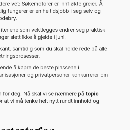
ere vet: Søkemotorer er innfløkte greier. Å
g fungerer er en heltidsjobb i seg selv og
odebry.
iteriene som vektlegges endrer seg praktisk
ger slett ikke å gjelde i juni.
rkant, samtidig som du skal holde rede på alle
etningsprosesser.
drende å kapre de beste plassene i
ganisasjoner og privatpersoner konkurrerer om
en for deg. Nå skal vi se nærmere på
topic
 at vi må tenke helt nytt rundt innhold og