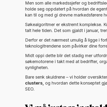
Men som alle markedssjefer og bedriftsled
holde seg oppdatert på hvordan de egentli
kan til og med gi drevne markedsførere h
Søkealgoritmer er ekstremt komplekse. Kr
talt hele tiden. Det som gjaldt i januar, tren
Derfor er det nærmest umulig å ligge i fo
teknologitrendene som påvirker dine forr
Midt oppi dette blir det stadig mer utfor
søkemotorene i takt med at bedrifter, or
synligheten.
Bare senk skuldrene – vi holder oversikt
clusters,
og hvordan dette konseptet gjør
SEO.