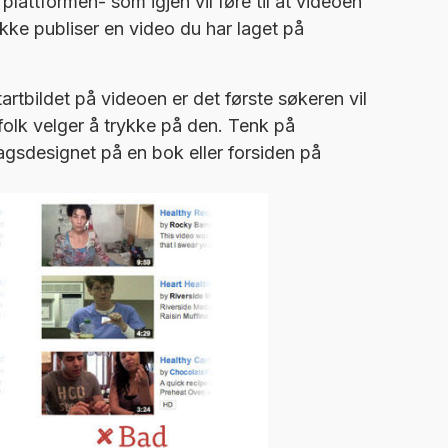
 plattformen- som igjen vil føre til at videoen
ikke publiser en video du har laget på
tartbildet på videoen er det første søkeren vil
m folk velger å trykke på den. Tenk på
gsdesignet på en bok eller forsiden på