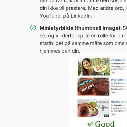
om du får folk til å forlate den sosiale
din ikke vil prestere. Med andre ord, 
YouTube, på LinkedIn.
Miniatyrbilde (thumbnail image).
S
se, og vil derfor spille en rolle for o
startbildet på samme måte som omsla
hjemmesiden din.