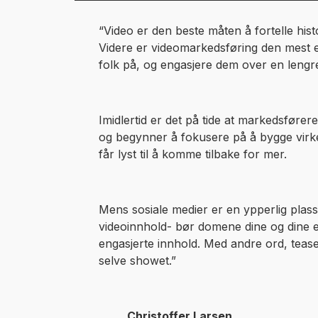
“Video er den beste måten å fortelle histo
Videre er videomarkedsføring den mest 
folk på, og engasjere dem over en lengr
Imidlertid er det på tide at markedsførere
og begynner å fokusere på å bygge virke
får lyst til å komme tilbake for mer.
Mens sosiale medier er en ypperlig plass
videoinnhold- bør domene dine og dine 
engasjerte innhold. Med andre ord, teaser
selve showet.”
Christoffer Larsen