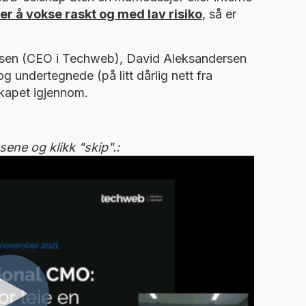
r å vokse raskt og med lav risiko
, så er
rsen (CEO i Techweb), David Aleksandersen
g undertegnede (på litt dårlig nett fra
skapet igjennom.
sene og klikk "skip".: