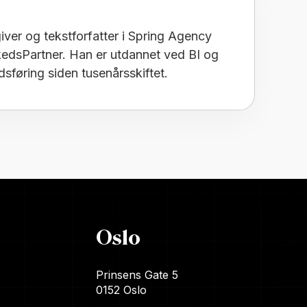
giver og tekstforfatter i Spring Agency
edsPartner. Han er utdannet ved BI og
føring siden tusenårsskiftet.
Oslo
Prinsens Gate 5
0152 Oslo