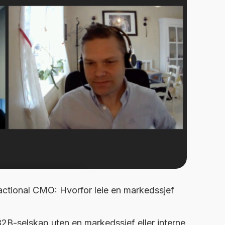
actional CMO: Hvorfor leie en markedssjef
 B2B-selskap uten en markedssjef eller interne