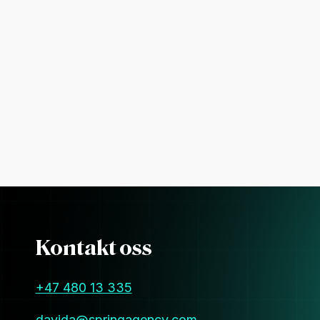
Kontakt oss
+47 480 13 335
davida@springagency.com