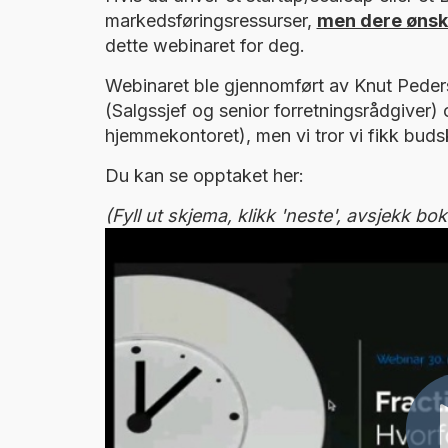
markedsføringsressurser,
men dere ønske
dette webinaret for deg.
Webinaret ble gjennomført av Knut Pede
(Salgssjef og senior forretningsrådgiver) o
hjemmekontoret), men vi tror vi fikk bud
Du kan se opptaket her:
(Fyll ut skjema, klikk 'neste', avsjekk bok