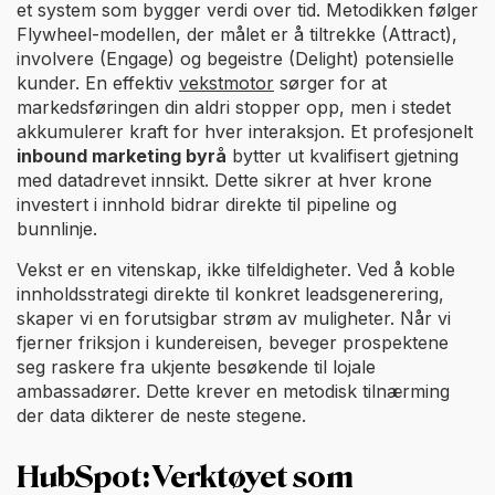
et system som bygger verdi over tid. Metodikken følger
Flywheel-modellen, der målet er å tiltrekke (Attract),
involvere (Engage) og begeistre (Delight) potensielle
kunder. En effektiv
vekstmotor
sørger for at
markedsføringen din aldri stopper opp, men i stedet
akkumulerer kraft for hver interaksjon. Et profesjonelt
inbound marketing byrå
bytter ut kvalifisert gjetning
med datadrevet innsikt. Dette sikrer at hver krone
investert i innhold bidrar direkte til pipeline og
bunnlinje.
Vekst er en vitenskap, ikke tilfeldigheter. Ved å koble
innholdsstrategi direkte til konkret leadsgenerering,
skaper vi en forutsigbar strøm av muligheter. Når vi
fjerner friksjon i kundereisen, beveger prospektene
seg raskere fra ukjente besøkende til lojale
ambassadører. Dette krever en metodisk tilnærming
der data dikterer de neste stegene.
HubSpot: Verktøyet som