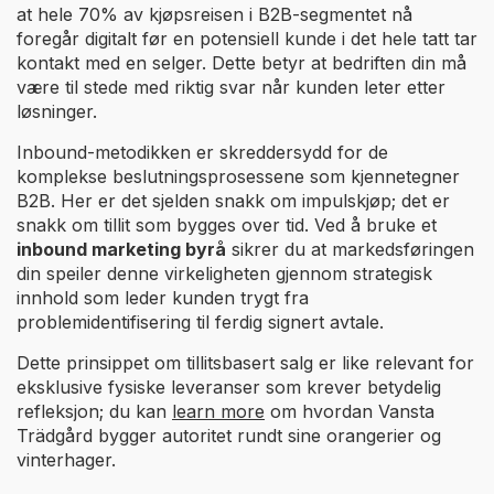
at hele 70% av kjøpsreisen i B2B-segmentet nå
foregår digitalt før en potensiell kunde i det hele tatt tar
kontakt med en selger. Dette betyr at bedriften din må
være til stede med riktig svar når kunden leter etter
løsninger.
Inbound-metodikken er skreddersydd for de
komplekse beslutningsprosessene som kjennetegner
B2B. Her er det sjelden snakk om impulskjøp; det er
snakk om tillit som bygges over tid. Ved å bruke et
inbound marketing byrå
sikrer du at markedsføringen
din speiler denne virkeligheten gjennom strategisk
innhold som leder kunden trygt fra
problemidentifisering til ferdig signert avtale.
Dette prinsippet om tillitsbasert salg er like relevant for
eksklusive fysiske leveranser som krever betydelig
refleksjon; du kan
learn more
om hvordan Vansta
Trädgård bygger autoritet rundt sine orangerier og
vinterhager.