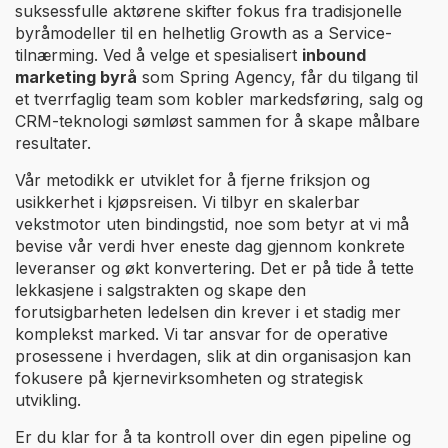
suksessfulle aktørene skifter fokus fra tradisjonelle
byråmodeller til en helhetlig Growth as a Service-
tilnærming. Ved å velge et spesialisert
inbound
marketing byrå
som Spring Agency, får du tilgang til
et tverrfaglig team som kobler markedsføring, salg og
CRM-teknologi sømløst sammen for å skape målbare
resultater.
Vår metodikk er utviklet for å fjerne friksjon og
usikkerhet i kjøpsreisen. Vi tilbyr en skalerbar
vekstmotor uten bindingstid, noe som betyr at vi må
bevise vår verdi hver eneste dag gjennom konkrete
leveranser og økt konvertering. Det er på tide å tette
lekkasjene i salgstrakten og skape den
forutsigbarheten ledelsen din krever i et stadig mer
komplekst marked. Vi tar ansvar for de operative
prosessene i hverdagen, slik at din organisasjon kan
fokusere på kjernevirksomheten og strategisk
utvikling.
Er du klar for å ta kontroll over din egen pipeline og