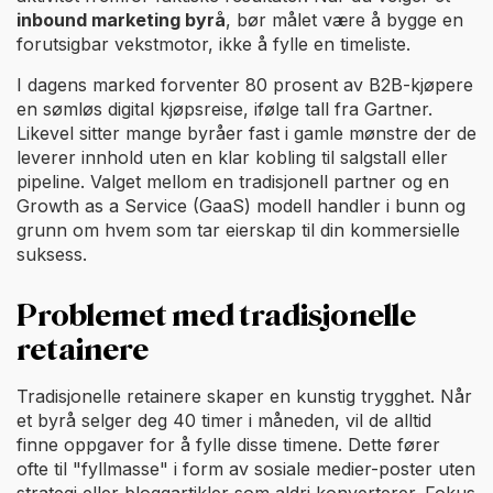
inbound marketing byrå
, bør målet være å bygge en
forutsigbar vekstmotor, ikke å fylle en timeliste.
I dagens marked forventer 80 prosent av B2B-kjøpere
en sømløs digital kjøpsreise, ifølge tall fra Gartner.
Likevel sitter mange byråer fast i gamle mønstre der de
leverer innhold uten en klar kobling til salgstall eller
pipeline. Valget mellom en tradisjonell partner og en
Growth as a Service (GaaS) modell handler i bunn og
grunn om hvem som tar eierskap til din kommersielle
suksess.
Problemet med tradisjonelle
retainere
Tradisjonelle retainere skaper en kunstig trygghet. Når
et byrå selger deg 40 timer i måneden, vil de alltid
finne oppgaver for å fylle disse timene. Dette fører
ofte til "fyllmasse" i form av sosiale medier-poster uten
strategi eller bloggartikler som aldri konverterer. Fokus