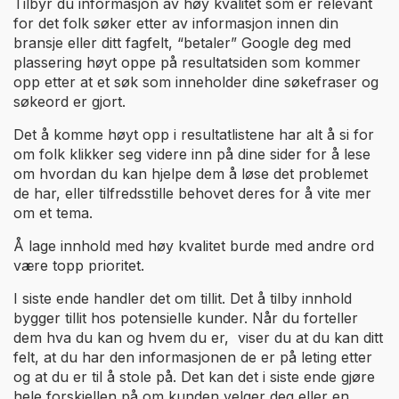
Tilbyr du informasjon av høy kvalitet som er relevant
for det folk søker etter av informasjon innen din
bransje eller ditt fagfelt, “betaler” Google deg med
plassering høyt oppe på resultatsiden som kommer
opp etter at et søk som inneholder dine søkefraser og
søkeord er gjort.
Det å komme høyt opp i resultatlistene har alt å si for
om folk klikker seg videre inn på dine sider for å lese
om hvordan du kan hjelpe dem å løse det problemet
de har, eller tilfredsstille behovet deres for å vite mer
om et tema.
Å lage innhold med høy kvalitet burde med andre ord
være topp prioritet.
I siste ende handler det om tillit. Det å tilby innhold
bygger tillit hos potensielle kunder. Når du forteller
dem hva du kan og hvem du er, viser du at du kan ditt
felt, at du har den informasjonen de er på leting etter
og at du er til å stole på. Det kan det i siste ende gjøre
hele forskjellen på om kunden velger deg eller en