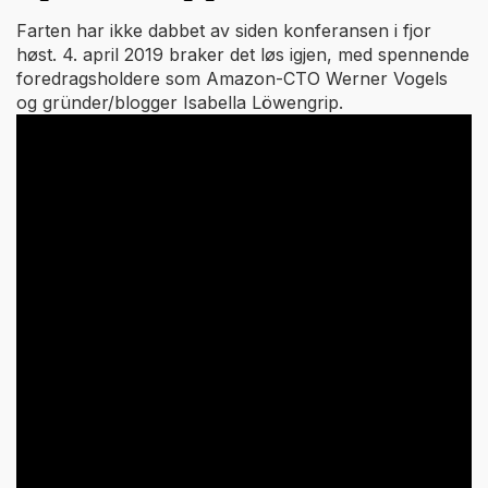
Farten har ikke dabbet av siden konferansen i fjor
høst. 4. april 2019 braker det løs igjen, med spennende
foredragsholdere som Amazon-CTO Werner Vogels
og gründer/blogger Isabella Löwengrip.