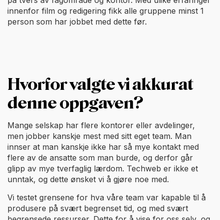
på tvers av fagområde og kontor. Med ulike erfaringer
innenfor film og redigering fikk alle gruppene minst 1
person som har jobbet med dette før.
Hvorfor valgte vi akkurat
denne oppgaven?
Mange selskap har flere kontorer eller avdelinger,
men jobber kanskje mest med sitt eget team. Man
innser at man kanskje ikke har så mye kontakt med
flere av de ansatte som man burde, og derfor går
glipp av mye tverfaglig lærdom. Techweb er ikke et
unntak, og dette ønsket vi å gjøre noe med.
Vi testet grensene for hva våre team var kapable til å
produsere på svært begrenset tid, og med svært
begrensede ressurser. Dette for å vise for oss selv, og