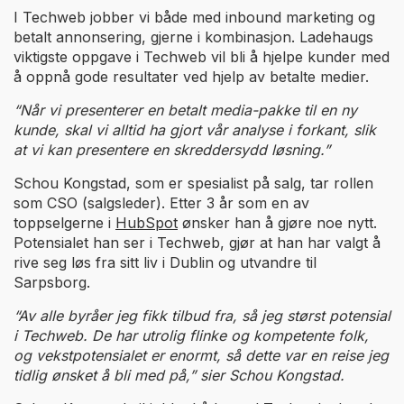
I Techweb jobber vi både med inbound marketing og
betalt annonsering, gjerne i kombinasjon. Ladehaugs
viktigste oppgave i Techweb vil bli å hjelpe kunder med
å oppnå gode resultater ved hjelp av betalte medier.
“Når vi presenterer en betalt media-pakke til en ny
kunde, skal vi alltid ha gjort vår analyse i forkant, slik
at vi kan presentere en skreddersydd løsning.”
Schou Kongstad, som er spesialist på salg, tar rollen
som CSO (salgsleder). Etter 3 år som en av
toppselgerne i
HubSpot
ønsker han å gjøre noe nytt.
Potensialet han ser i Techweb, gjør at han har valgt å
rive seg løs fra sitt liv i Dublin og utvandre til
Sarpsborg.
“Av alle byråer jeg fikk tilbud fra, så jeg størst potensial
i Techweb. De har utrolig flinke og kompetente folk,
og vekstpotensialet er enormt, så dette var en reise jeg
tidlig ønsket å bli med på,” sier Schou Kongstad.