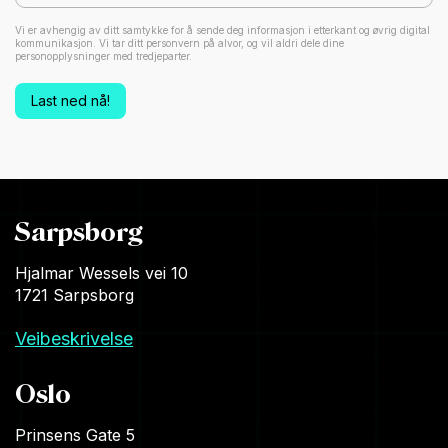
Vi er avhengig av ditt samtykke for å sende deg informasjon i etterkant og øvrig digital
kommunikasjon. Vi tar ditt personvern på alvor, og vil aldri dele dine
personopplysninger med tredjeparter.
Sarpsborg
Hjalmar Wessels vei 10
1721 Sarpsborg
Veibeskrivelse
Oslo
Prinsens Gate 5