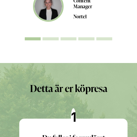
Content
Manager
Nortel
Detta är er köpresa
1