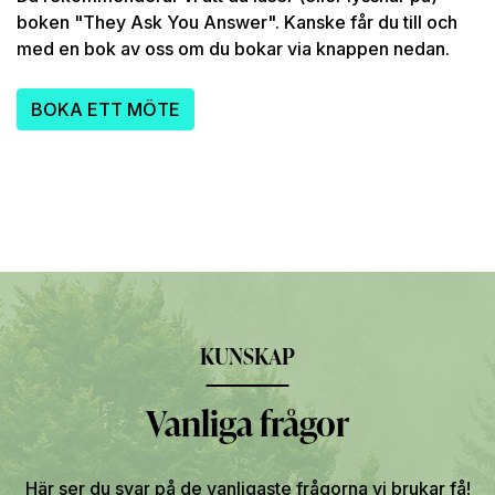
boken "They Ask You Answer". Kanske får du till och
med en bok av oss om du bokar via knappen nedan.
BOKA ETT MÖTE
KUNSKAP
Vanliga frågor
Här ser du svar på de vanligaste frågorna vi brukar få!