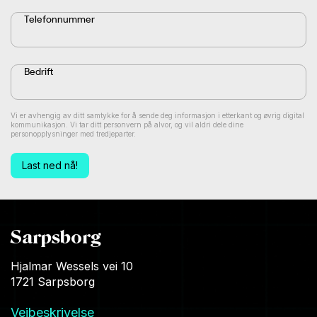
Telefonnummer
Bedrift
Vi er avhengig av ditt samtykke for å sende deg informasjon i etterkant og øvrig digital
kommunikasjon. Vi tar ditt personvern på alvor, og vil aldri dele dine
personopplysninger med tredjeparter.
Sarpsborg
Hjalmar Wessels vei 10
1721 Sarpsborg
Veibeskrivelse