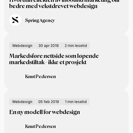
Hvordan effekten av inbound marketing blir
bedre med vekstdrevet webdesign
Spring Agency
Webdesign
30 apr 2019
2 min lesetid
Markedsføre nettside som løpende
markedstiltak - ikke et prosjekt
Knut Pedersen
Webdesign
05 feb 2019
1 min lesetid
En ny modell for webdesign
Knut Pedersen