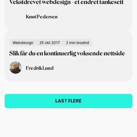
Vekstdrevet webdesign - et endret tankesett
Knut Pedersen
Webdesign
25 okt 2017
2 min lesetid
Slik får du en kontinuerlig voksende nettside
Fredrik Lund
LAST FLERE