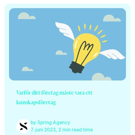
Varför ditt företag måste vara ett
kunskapsföretag
by
Spring Agency
7. juni 2023, 2 min read time