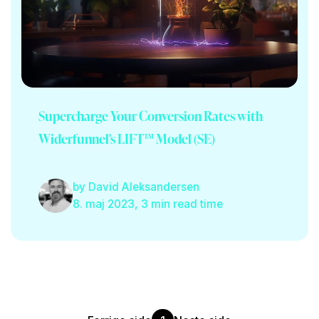
Supercharge Your Conversion Rates with
Widerfunnel's LIFT™ Model (SE)
by
David Aleksandersen
8. maj 2023, 3 min read time