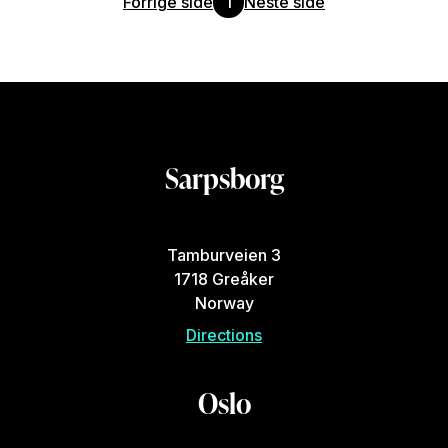
Forrige side
1
Neste side
Sarpsborg
Tamburveien 3
1718 Greåker
Norway
Directions
Oslo