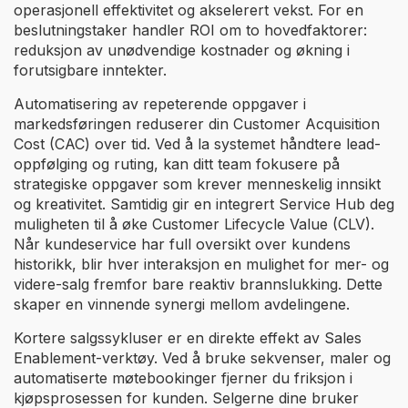
operasjonell effektivitet og akselerert vekst. For en
beslutningstaker handler ROI om to hovedfaktorer:
reduksjon av unødvendige kostnader og økning i
forutsigbare inntekter.
Automatisering av repeterende oppgaver i
markedsføringen reduserer din Customer Acquisition
Cost (CAC) over tid. Ved å la systemet håndtere lead-
oppfølging og ruting, kan ditt team fokusere på
strategiske oppgaver som krever menneskelig innsikt
og kreativitet. Samtidig gir en integrert Service Hub deg
muligheten til å øke Customer Lifecycle Value (CLV).
Når kundeservice har full oversikt over kundens
historikk, blir hver interaksjon en mulighet for mer- og
videre-salg fremfor bare reaktiv brannslukking. Dette
skaper en vinnende synergi mellom avdelingene.
Kortere salgssykluser er en direkte effekt av Sales
Enablement-verktøy. Ved å bruke sekvenser, maler og
automatiserte møtebookinger fjerner du friksjon i
kjøpsprosessen for kunden. Selgerne dine bruker