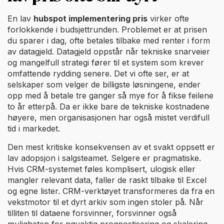
En lav
hubspot implementering pris
virker ofte
forlokkende i budsjettrunden. Problemet er at prisen
du sparer i dag, ofte betales tilbake med renter i form
av datagjeld. Datagjeld oppstår når tekniske snarveier
og mangelfull strategi fører til et system som krever
omfattende rydding senere. Det vi ofte ser, er at
selskaper som velger de billigste løsningene, ender
opp med å betale tre ganger så mye for å fikse feilene
to år etterpå. Da er ikke bare de tekniske kostnadene
høyere, men organisasjonen har også mistet verdifull
tid i markedet.
Den mest kritiske konsekvensen av et svakt oppsett er
lav adopsjon i salgsteamet. Selgere er pragmatiske.
Hvis CRM-systemet føles komplisert, ulogisk eller
mangler relevant data, faller de raskt tilbake til Excel
og egne lister. CRM-verktøyet transformeres da fra en
vekstmotor til et dyrt arkiv som ingen stoler på. Når
tilliten til dataene forsvinner, forsvinner også
muligheten for nøyaktig prognostisering og skalering.