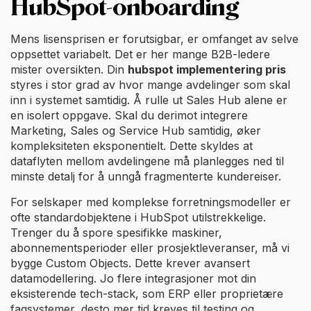
HubSpot-onboarding
Mens lisensprisen er forutsigbar, er omfanget av selve
oppsettet variabelt. Det er her mange B2B-ledere
mister oversikten. Din
hubspot implementering pris
styres i stor grad av hvor mange avdelinger som skal
inn i systemet samtidig. Å rulle ut Sales Hub alene er
en isolert oppgave. Skal du derimot integrere
Marketing, Sales og Service Hub samtidig, øker
kompleksiteten eksponentielt. Dette skyldes at
dataflyten mellom avdelingene må planlegges ned til
minste detalj for å unngå fragmenterte kundereiser.
For selskaper med komplekse forretningsmodeller er
ofte standardobjektene i HubSpot utilstrekkelige.
Trenger du å spore spesifikke maskiner,
abonnementsperioder eller prosjektleveranser, må vi
bygge Custom Objects. Dette krever avansert
datamodellering. Jo flere integrasjoner mot din
eksisterende tech-stack, som ERP eller proprietære
fagsystemer, desto mer tid kreves til testing og