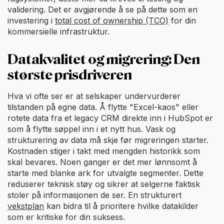
validering. Det er avgjørende å se på dette som en
investering i
total cost of ownership (TCO)
for din
kommersielle infrastruktur.
Datakvalitet og migrering: Den
største prisdriveren
Hva vi ofte ser er at selskaper undervurderer
tilstanden på egne data. Å flytte "Excel-kaos" eller
rotete data fra et legacy CRM direkte inn i HubSpot er
som å flytte søppel inn i et nytt hus. Vask og
strukturering av data må skje før migreringen starter.
Kostnaden stiger i takt med mengden historikk som
skal bevares. Noen ganger er det mer lønnsomt å
starte med blanke ark for utvalgte segmenter. Dette
reduserer teknisk støy og sikrer at selgerne faktisk
stoler på informasjonen de ser. En strukturert
vekstplan
kan bidra til å prioritere hvilke datakilder
som er kritiske for din suksess.