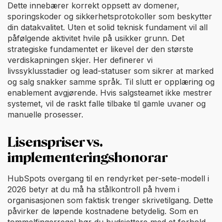
Dette innebærer korrekt oppsett av domener,
sporingskoder og sikkerhetsprotokoller som beskytter
din datakvalitet. Uten et solid teknisk fundament vil all
påfølgende aktivitet hvile på usikker grunn. Det
strategiske fundamentet er likevel der den største
verdiskapningen skjer. Her definerer vi
livssyklusstadier og lead-statuser som sikrer at marked
og salg snakker samme språk. Til slutt er opplæring og
enablement avgjørende. Hvis salgsteamet ikke mestrer
systemet, vil de raskt falle tilbake til gamle uvaner og
manuelle prosesser.
Lisenspriser vs.
implementeringshonorar
HubSpots overgang til en rendyrket per-sete-modell i
2026 betyr at du må ha stålkontroll på hvem i
organisasjonen som faktisk trenger skrivetilgang. Dette
påvirker de løpende kostnadene betydelig. Som en
tommelfingerregel bør du budsjettere med et forhold