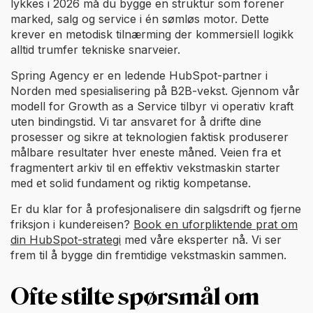
lykkes i 2026 må du bygge en struktur som forener
marked, salg og service i én sømløs motor. Dette
krever en metodisk tilnærming der kommersiell logikk
alltid trumfer tekniske snarveier.
Spring Agency er en ledende HubSpot-partner i
Norden med spesialisering på B2B-vekst. Gjennom vår
modell for Growth as a Service tilbyr vi operativ kraft
uten bindingstid. Vi tar ansvaret for å drifte dine
prosesser og sikre at teknologien faktisk produserer
målbare resultater hver eneste måned. Veien fra et
fragmentert arkiv til en effektiv vekstmaskin starter
med et solid fundament og riktig kompetanse.
Er du klar for å profesjonalisere din salgsdrift og fjerne
friksjon i kundereisen?
Book en uforpliktende prat om
din HubSpot-strategi
med våre eksperter nå. Vi ser
frem til å bygge din fremtidige vekstmaskin sammen.
Ofte stilte spørsmål om