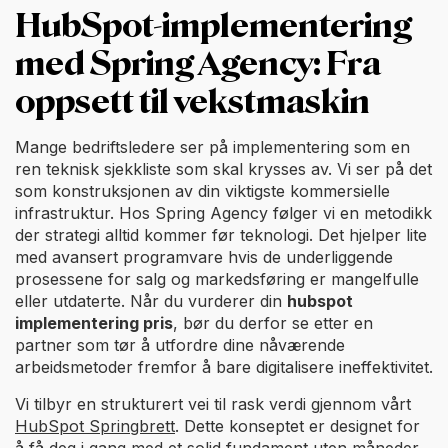
HubSpot-implementering
med Spring Agency: Fra
oppsett til vekstmaskin
Mange bedriftsledere ser på implementering som en
ren teknisk sjekkliste som skal krysses av. Vi ser på det
som konstruksjonen av din viktigste kommersielle
infrastruktur. Hos Spring Agency følger vi en metodikk
der strategi alltid kommer før teknologi. Det hjelper lite
med avansert programvare hvis de underliggende
prosessene for salg og markedsføring er mangelfulle
eller utdaterte. Når du vurderer din
hubspot
implementering pris
, bør du derfor se etter en
partner som tør å utfordre dine nåværende
arbeidsmetoder fremfor å bare digitalisere ineffektivitet.
Vi tilbyr en strukturert vei til rask verdi gjennom vårt
HubSpot Springbrett
. Dette konseptet er designet for
å få deg i gang med et solid fundament uten måneder