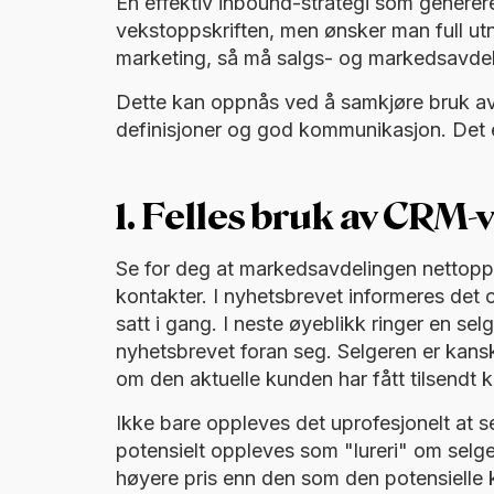
En effektiv inbound-strategi som genererer
vekstoppskriften, men ønsker man full utn
marketing, så må salgs- og markedsavde
Dette kan oppnås ved å samkjøre bruk av 
definisjoner og god kommunikasjon. Det er
1. Felles bruk av CRM-
Se for deg at markedsavdelingen nettopp h
kontakter. I nyhetsbrevet informeres det
satt i gang. I neste øyeblikk ringer en sel
nyhetsbrevet foran seg. Selgeren er kansk
om den aktuelle kunden har fått tilsendt
Ikke bare oppleves det uprofesjonelt at s
potensielt oppleves som "lureri" om selger
høyere pris enn den som den potensielle 