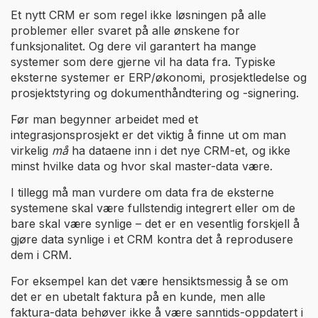
Et nytt CRM er som regel ikke løsningen på alle
problemer eller svaret på alle ønskene for
funksjonalitet. Og dere vil garantert ha mange
systemer som dere gjerne vil ha data fra. Typiske
eksterne systemer er ERP/økonomi, prosjektledelse og
prosjektstyring og dokumenthåndtering og -signering.
Før man begynner arbeidet med et
integrasjonsprosjekt er det viktig å finne ut om man
virkelig
må
ha dataene inn i det nye CRM-et, og ikke
minst hvilke data og hvor skal master-data være.
I tillegg må man vurdere om data fra de eksterne
systemene skal være fullstendig integrert eller om de
bare skal være synlige – det er en vesentlig forskjell å
gjøre data synlige i et CRM kontra det å reprodusere
dem i CRM.
For eksempel kan det være hensiktsmessig å se om
det er en ubetalt faktura på en kunde, men alle
faktura-data behøver ikke å være sanntids-oppdatert i