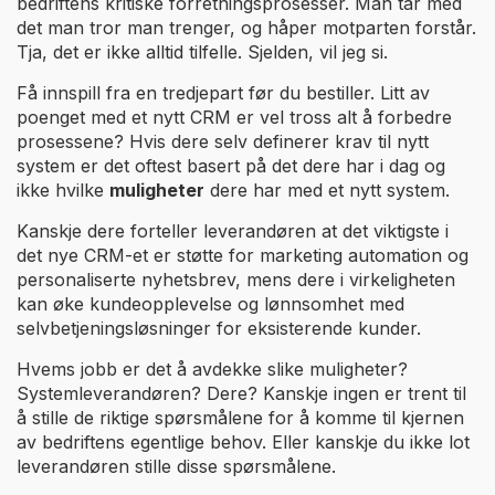
bedriftens kritiske forretningsprosesser. Man tar med
det man tror man trenger, og håper motparten forstår.
Tja, det er ikke alltid tilfelle. Sjelden, vil jeg si.
Få innspill fra en tredjepart før du bestiller. Litt av
poenget med et nytt CRM er vel tross alt å forbedre
prosessene? Hvis dere selv definerer krav til nytt
system er det oftest basert på det dere har i dag og
ikke hvilke
muligheter
dere har med et nytt system.
Kanskje dere forteller leverandøren at det viktigste i
det nye CRM-et er støtte for marketing automation og
personaliserte nyhetsbrev, mens dere i virkeligheten
kan øke kundeopplevelse og lønnsomhet med
selvbetjeningsløsninger for eksisterende kunder.
Hvems jobb er det å avdekke slike muligheter?
Systemleverandøren? Dere? Kanskje ingen er trent til
å stille de riktige spørsmålene for å komme til kjernen
av bedriftens egentlige behov. Eller kanskje du ikke lot
leverandøren stille disse spørsmålene.