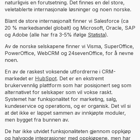
naturligvis en forutsetning. Det finnes en del store,
veletablerte internasjonale løsninger og noen norske.
Blant de store internasjonalt finner vi Salesforce (ca
20 % markedsandel globalt) og Microsoft, Oracle, SAP
og Adobe (alle har fra 3-5% ifølge
Statista
).
Av de norske selskapene finner vi Visma, SuperOffice,
PowerOffice, WebCRM og 24sevenOffice, for å nevne
noen.
En av de raskest voksende utfordrerne i CRM-
markedet er
HubSpot
. Det er en ekstremt
brukervennlig plattform som har posisjonert seg som
alternativet for selskaper som vil vokse raskt.
Systemet har funksjonalitet for marketing, salg,
kundeservice og operations, og er organisk. Det vil si
at det ikke er lappet sammen av innkjøpte moduler,
men bygget fra bunnen av.
De har ikke utvidet funksjonaliteten gjennom oppkjøp
og halvgode integrasjoner med oppkjøpene, men har