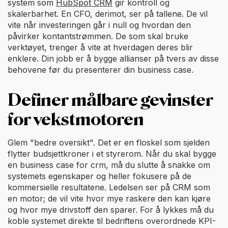
system som
HubSpot CRM
gir kontroll og
skalerbarhet. En CFO, derimot, ser på tallene. De vil
vite når investeringen går i null og hvordan den
påvirker kontantstrømmen. De som skal bruke
verktøyet, trenger å vite at hverdagen deres blir
enklere. Din jobb er å bygge allianser på tvers av disse
behovene før du presenterer din business case.
Definer målbare gevinster
for vekstmotoren
Glem "bedre oversikt". Det er en floskel som sjelden
flytter budsjettkroner i et styrerom. Når du skal bygge
en business case for crm, må du slutte å snakke om
systemets egenskaper og heller fokusere på de
kommersielle resultatene. Ledelsen ser på CRM som
en motor; de vil vite hvor mye raskere den kan kjøre
og hvor mye drivstoff den sparer. For å lykkes må du
koble systemet direkte til bedriftens overordnede KPI-