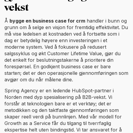
vekst
Å
bygge en business case for crm
handler i bunn og
grunn om å selge en visjon for fremtidig effektivitet. Du
må vise ledelsen at kostnaden ved å fortsette som i
dag er betydelig høyere enn investeringen i et
moderne system. Ved å fokusere på redusert
salgssyklus og økt Customer Lifetime Value, gjør du
det enkelt for beslutningstakerne å prioritere din
forespørsel. En godkjent business case er bare
starten; det er den operasjonelle gjennomføringen som
avgjør om du når målene dine.
Spring Agency er en ledende HubSpot-partner i
Norden med dyp spesialisering på B2B-vekst. Vi
forstår at teknologien bare er et verktøy; det er
metodikken og den taktfaste gjennomføringen som
skaper reell verdi på bunnlinjen. Med vår modell for
Growth as a Service får du tilgang til tverrfaglig
ekspertise helt uten bindingstid. Vi tar ansvaret for å