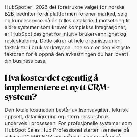
HubSpot er i 2026 det foretrukne valget for norske
B2B-bedrifter fordi plattformen forener marked, salg
og kundeservice på én felles datakilde. I motsetning til
eldre systemer som krever komplekse integrasjoner,
er HubSpot designet for intuitiv brukervennlighet og
rask skalering. Dette sikrer at hele organisasjonen
faktisk tar i bruk verktøyene, noe som er den viktigste
faktoren for å oppnå den avkastningen du har lovet i
din business case.
Hva koster det egentlig å
implementere et nytt CRM-
system?
Den totale kostnaden består av lisensavgifter, teknisk
oppsett, datamigrering og intern ressursbruk
underveis i prosessen. For profesjonelle systemer som
HubSpot Sales Hub Professional starter lisensene på
estimert 10 500 NOK per måned, men du må også