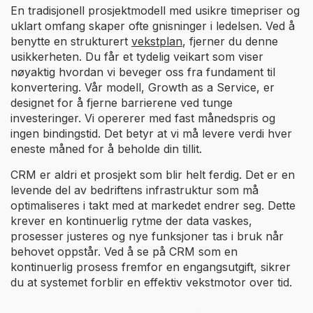
En tradisjonell prosjektmodell med usikre timepriser og
uklart omfang skaper ofte gnisninger i ledelsen. Ved å
benytte en strukturert
vekstplan
, fjerner du denne
usikkerheten. Du får et tydelig veikart som viser
nøyaktig hvordan vi beveger oss fra fundament til
konvertering. Vår modell, Growth as a Service, er
designet for å fjerne barrierene ved tunge
investeringer. Vi opererer med fast månedspris og
ingen bindingstid. Det betyr at vi må levere verdi hver
eneste måned for å beholde din tillit.
CRM er aldri et prosjekt som blir helt ferdig. Det er en
levende del av bedriftens infrastruktur som må
optimaliseres i takt med at markedet endrer seg. Dette
krever en kontinuerlig rytme der data vaskes,
prosesser justeres og nye funksjoner tas i bruk når
behovet oppstår. Ved å se på CRM som en
kontinuerlig prosess fremfor en engangsutgift, sikrer
du at systemet forblir en effektiv vekstmotor over tid.