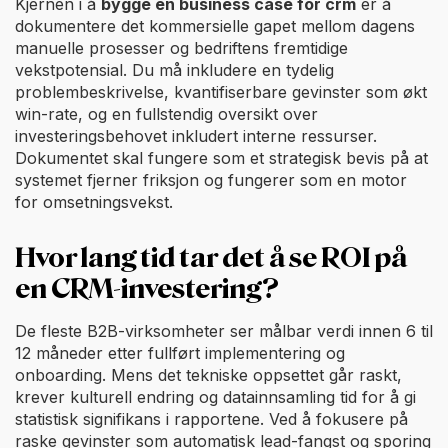
Kjernen i å
bygge en business case for crm
er å
dokumentere det kommersielle gapet mellom dagens
manuelle prosesser og bedriftens fremtidige
vekstpotensial. Du må inkludere en tydelig
problembeskrivelse, kvantifiserbare gevinster som økt
win-rate, og en fullstendig oversikt over
investeringsbehovet inkludert interne ressurser.
Dokumentet skal fungere som et strategisk bevis på at
systemet fjerner friksjon og fungerer som en motor
for omsetningsvekst.
Hvor lang tid tar det å se ROI på
en CRM-investering?
De fleste B2B-virksomheter ser målbar verdi innen 6 til
12 måneder etter fullført implementering og
onboarding. Mens det tekniske oppsettet går raskt,
krever kulturell endring og datainnsamling tid for å gi
statistisk signifikans i rapportene. Ved å fokusere på
raske gevinster som automatisk lead-fangst og sporing