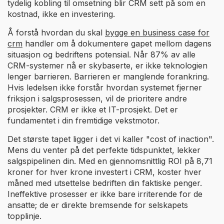
tydelig kobling til omsetning blir CRM sett på som en
kostnad, ikke en investering.
Å forstå hvordan du skal
bygge en business case for
crm
handler om å dokumentere gapet mellom dagens
situasjon og bedriftens potensial. Når 87% av alle
CRM-systemer nå er skybaserte, er ikke teknologien
lenger barrieren. Barrieren er manglende forankring.
Hvis ledelsen ikke forstår hvordan systemet fjerner
friksjon i salgsprosessen, vil de prioritere andre
prosjekter. CRM er ikke et IT-prosjekt. Det er
fundamentet i din fremtidige vekstmotor.
Det største tapet ligger i det vi kaller "cost of inaction".
Mens du venter på det perfekte tidspunktet, lekker
salgspipelinen din. Med en gjennomsnittlig ROI på 8,71
kroner for hver krone investert i CRM, koster hver
måned med utsettelse bedriften din faktiske penger.
Ineffektive prosesser er ikke bare irriterende for de
ansatte; de er direkte bremsende for selskapets
topplinje.