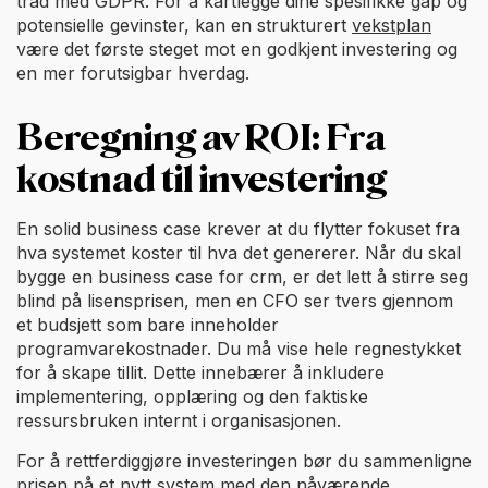
tråd med GDPR. For å kartlegge dine spesifikke gap og
potensielle gevinster, kan en strukturert
vekstplan
være det første steget mot en godkjent investering og
en mer forutsigbar hverdag.
Beregning av ROI: Fra
kostnad til investering
En solid business case krever at du flytter fokuset fra
hva systemet koster til hva det genererer. Når du skal
bygge en business case for crm, er det lett å stirre seg
blind på lisensprisen, men en CFO ser tvers gjennom
et budsjett som bare inneholder
programvarekostnader. Du må vise hele regnestykket
for å skape tillit. Dette innebærer å inkludere
implementering, opplæring og den faktiske
ressursbruken internt i organisasjonen.
For å rettferdiggjøre investeringen bør du sammenligne
prisen på et nytt system med den nåværende