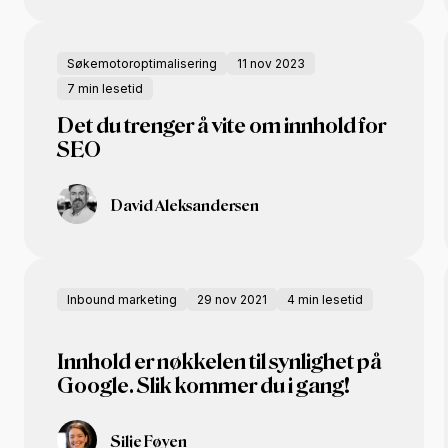
Søkemotoroptimalisering
11 nov 2023
7 min lesetid
Det du trenger å vite om innhold for
SEO
David Aleksandersen
Inbound marketing
29 nov 2021
4 min lesetid
Innhold er nøkkelen til synlighet på
Google. Slik kommer du i gang!
Silje Føyen