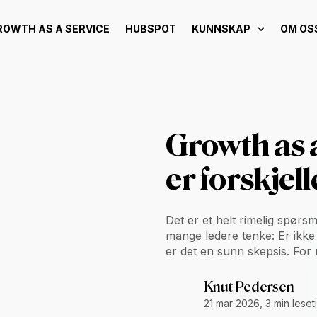
ROWTH AS A SERVICE
HUBSPOT
KUNNSKAP
OM OS
Growth as a
er forskjel
Det er et helt rimelig spørs
mange ledere tenke: Er ikk
er det en sunn skepsis. For m
Knut Pedersen
21 mar 2026, 3 min leset