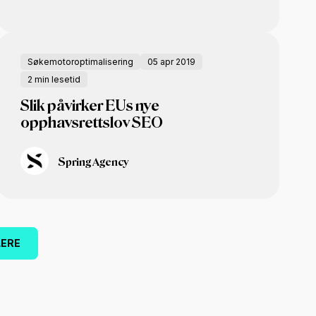
Søkemotoroptimalisering
05 apr 2019
2 min lesetid
Slik påvirker EUs nye
opphavsrettslov SEO
Spring Agency
LERE