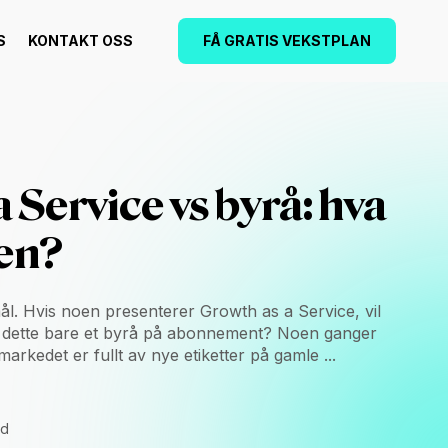
S
KONTAKT OSS
FÅ GRATIS VEKSTPLAN
 Service vs byrå: hva
len?
mål. Hvis noen presenterer Growth as a Service, vil
e dette bare et byrå på abonnement? Noen ganger
arkedet er fullt av nye etiketter på gamle ...
id