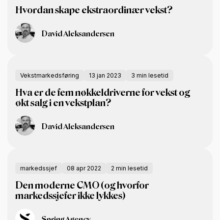
Hvordan skape ekstraordinær vekst?
David Aleksandersen
Vekstmarkedsføring
13 jan 2023
3 min lesetid
Hva er de fem nøkkeldriverne for vekst og
økt salg i en vekstplan?
David Aleksandersen
markedssjef
08 apr 2022
2 min lesetid
Den moderne CMO (og hvorfor
markedssjefer ikke lykkes)
Spring Agency