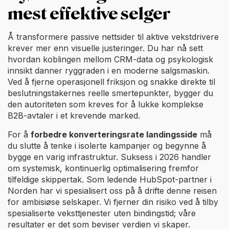
mest effektive selger
Å transformere passive nettsider til aktive vekstdrivere
krever mer enn visuelle justeringer. Du har nå sett
hvordan koblingen mellom CRM-data og psykologisk
innsikt danner ryggraden i en moderne salgsmaskin.
Ved å fjerne operasjonell friksjon og snakke direkte til
beslutningstakernes reelle smertepunkter, bygger du
den autoriteten som kreves for å lukke komplekse
B2B-avtaler i et krevende marked.
For å
forbedre konverteringsrate landingsside
må
du slutte å tenke i isolerte kampanjer og begynne å
bygge en varig infrastruktur. Suksess i 2026 handler
om systemisk, kontinuerlig optimalisering fremfor
tilfeldige skippertak. Som ledende HubSpot-partner i
Norden har vi spesialisert oss på å drifte denne reisen
for ambisiøse selskaper. Vi fjerner din risiko ved å tilby
spesialiserte veksttjenester uten bindingstid; våre
resultater er det som beviser verdien vi skaper.