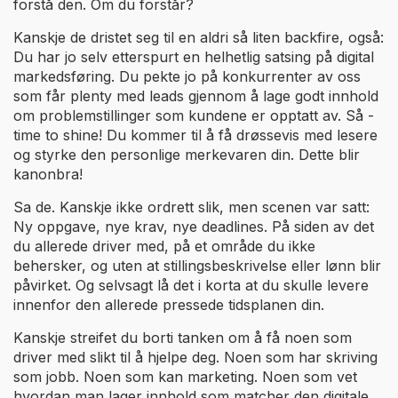
forstå den. Om du forstår?
Kanskje de dristet seg til en aldri så liten backfire, også:
Du har jo selv etterspurt en helhetlig satsing på digital
markedsføring. Du pekte jo på konkurrenter av oss
som får plenty med leads gjennom å lage godt innhold
om problemstillinger som kundene er opptatt av. Så -
time to shine! Du kommer til å få drøssevis med lesere
og styrke den personlige merkevaren din. Dette blir
kanonbra!
Sa de. Kanskje ikke ordrett slik, men scenen var satt:
Ny oppgave, nye krav, nye deadlines. På siden av det
du allerede driver med, på et område du ikke
behersker, og uten at stillingsbeskrivelse eller lønn blir
påvirket. Og selvsagt lå det i korta at du skulle levere
innenfor den allerede pressede tidsplanen din.
Kanskje streifet du borti tanken om å få noen som
driver med slikt til å hjelpe deg. Noen som har skriving
som jobb. Noen som kan marketing. Noen som vet
hvordan man lager innhold som matcher den digitale