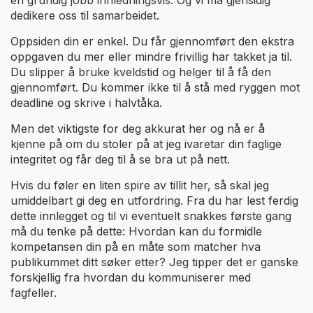
en grundig jobb innledningsvis. Og vi må gjensidig
dedikere oss til samarbeidet.
Oppsiden din er enkel. Du får gjennomført den ekstra
oppgaven du mer eller mindre frivillig har takket ja til.
Du slipper å bruke kveldstid og helger til å få den
gjennomført. Du kommer ikke til å stå med ryggen mot
deadline og skrive i halvtåka.
Men det viktigste for deg akkurat her og nå er å
kjenne på om du stoler på at jeg ivaretar din faglige
integritet og får deg til å se bra ut på nett.
Hvis du føler en liten spire av tillit her, så skal jeg
umiddelbart gi deg en utfordring. Fra du har lest ferdig
dette innlegget og til vi eventuelt snakkes første gang
må du tenke på dette: Hvordan kan du formidle
kompetansen din på en måte som matcher hva
publikummet ditt søker etter? Jeg tipper det er ganske
forskjellig fra hvordan du kommuniserer med
fagfeller.